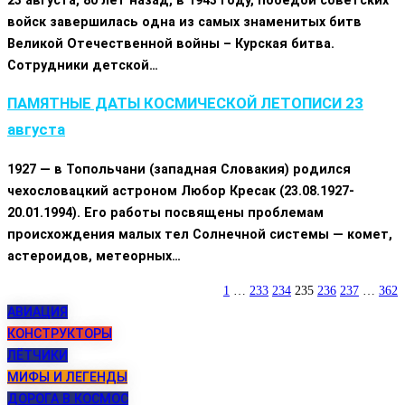
войск завершилась одна из самых знаменитых битв
Великой Отечественной войны – Курская битва.
Сотрудники детской…
ПАМЯТНЫЕ ДАТЫ КОСМИЧЕСКОЙ ЛЕТОПИСИ 23
августа
1927 — в Топольчани (западная Словакия) родился
чехословацкий астроном Любор Кресак (23.08.1927-
20.01.1994). Его работы посвящены проблемам
происхождения малых тел Солнечной системы — комет,
астероидов, метеорных…
1
…
233
234
235
236
237
…
362
АВИАЦИЯ
КОНСТРУКТОРЫ
ЛЁТЧИКИ
МИФЫ И ЛЕГЕНДЫ
ДОРОГА В КОСМОС