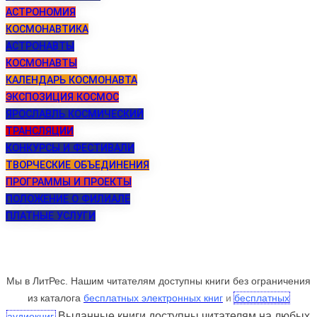
АСТРОНОМИЯ
КОСМОНАВТИКА
АСТРОНАВТЫ
КОСМОНАВТЫ
КАЛЕНДАРЬ КОСМОНАВТА
ЭКСПОЗИЦИЯ КОСМОС
ЯРОСЛАВЛЬ КОСМИЧЕСКИЙ
ТРАНСЛЯЦИИ
КОНКУРСЫ И ФЕСТИВАЛИ
ТВОРЧЕСКИЕ ОБЪЕДИНЕНИЯ
ПРОГРАММЫ И ПРОЕКТЫ
ПОЛОЖЕНИЕ О ФИЛИАЛЕ
ПЛАТНЫЕ УСЛУГИ
Мы в ЛитРес. Нашим читателям доступны книги без ограничения
из каталога
бесплатных электронных книг
и
бесплатных
Выданные книги доступны читателям на любых
аудиокниг.