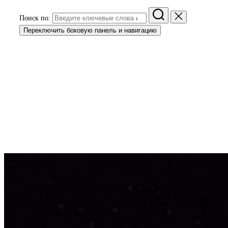
Поиск по:
Переключить боковую панель и навигацию
Детская библиотека-
филиал №4 им. В.В.
Терешковой
"Эй, небо, сними шляпу!"