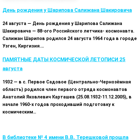
День рождения у Шapипoва Caлижaна Шaкиpoвича
24 августа — День рождения у Шapипoва Caлижaна
Шaкиpoвича — 88-ого Российского летчика- космонавта.
Салижан Шарипов родился 24 августа 1964 года в городе
Узген, Киргизия.…
ПАМЯТНЫЕ ДАТЫ КОСМИЧЕСКОЙ ЛЕТОПИСИ 25
августа
1932 — в с. Первое Садовое (Центрально-Чернозёмная
область) родился член первого отряда космонавтов
Анатолий Яковлевич Карташев (25.08.1932-11.12.2005), в
начале 1960-х годов проходивший подготовку к
космическим…
В библиотеке № 4 имени В.В. Терешковой прошла