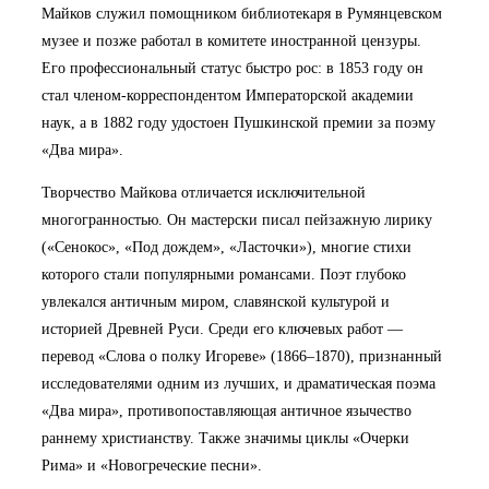
Майков служил помощником библиотекаря в Румянцевском
музее и позже работал в комитете иностранной цензуры.
Его профессиональный статус быстро рос: в 1853 году он
стал членом-корреспондентом Императорской академии
наук, а в 1882 году удостоен Пушкинской премии за поэму
«Два мира».
Творчество Майкова отличается исключительной
многогранностью. Он мастерски писал пейзажную лирику
(«Сенокос», «Под дождем», «Ласточки»), многие стихи
которого стали популярными романсами. Поэт глубоко
увлекался античным миром, славянской культурой и
историей Древней Руси. Среди его ключевых работ —
перевод «Слова о полку Игореве» (1866–1870), признанный
исследователями одним из лучших, и драматическая поэма
«Два мира», противопоставляющая античное язычество
раннему христианству. Также значимы циклы «Очерки
Рима» и «Новогреческие песни».