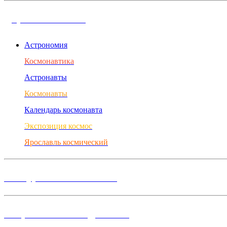
Дорога в космос
Астрономия
Космонавтика
Астронавты
Космонавты
Календарь космонавта
Экспозиция космос
Ярославль космический
Конкурсы и Фестивали
Творческие объединения