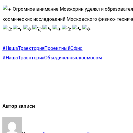
Огромное внимание Мозжорин уделял и образователь
космических исследований Московского физико-техниче
#НашаТраекторияПроектныйОфис
#НашаТраекторияОбъединенныекосмосом
Автор записи