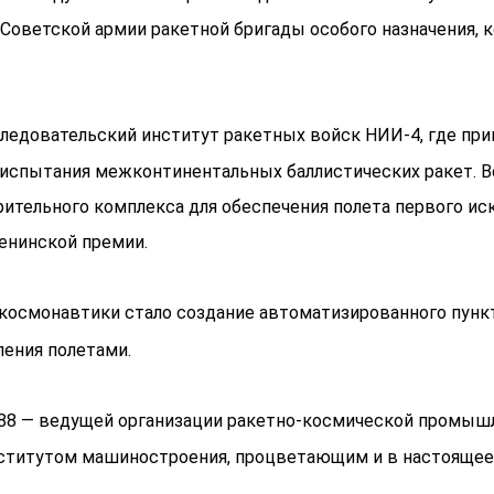
ветской армии ракетной бригады особого назначения, ко
следовательский институт ракетных войск НИИ-4, где при
я испытания межконтинентальных баллистических ракет
тельного комплекса для обеспечения полета первого иск
енинской премии.
осмонавтики стало создание автоматизированного пункт
ения полетами.
88 — ведущей организации ракетно-космической промыш
ститутом машиностроения, процветающим и в настоящее