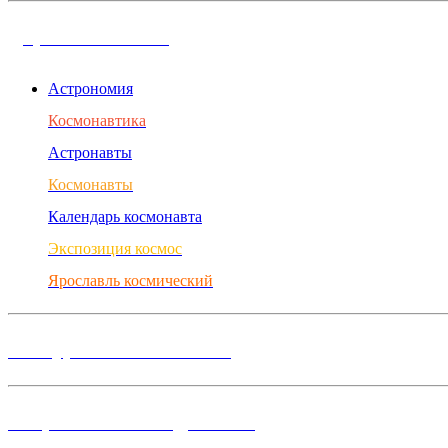
Дорога в космос
Астрономия
Космонавтика
Астронавты
Космонавты
Календарь космонавта
Экспозиция космос
Ярославль космический
Конкурсы и Фестивали
Творческие объединения