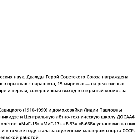
еских наук. Дважды Герой Советского Союза награждена
х в прыжках с парашюта, 15 мировых — на реактивных
ре и первая, совершившая выход в открытый космос за
Савицкого (1910-1990) и домохозяйки Лидии Павловны
джоникидзе и Центральную лётно-техническую школу ДОСААФ
лётов: «МиГ-15» «МиГ-17» «Е-33» «Е-66Б» установив на них
и в том же году стала заслуженным мастером спорта СССР.
тельской работой.