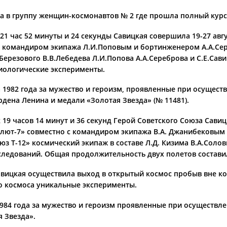
на в группу женщин-космонавтов № 2 где прошла полный курс
 час 52 минуты и 24 секунды Савицкая совершила 19-27 авгус
 с командиром экипажа Л.И.Поповым и бортинженером А.А.Се
Н.Березового В.В.Лебедева Л.И.Попова А.А.Сереброва и С.Е.Са
иологические эксперименты.
 1982 года за мужество и героизм, проявленные при осущест
дена Ленина и медали «Золотая Звезда» (№ 11481).
9 часов 14 минут и 36 секунд Герой Советского Союза Савицк
алют-7» совместно с командиром экипажа В.А. Джанибековым 
юз Т-12» космический экипаж в составе Л.Д. Кизима В.А.Солов
ледований. Общая продолжительность двух полетов составила 
вицкая осуществила выход в открытый космос пробыв вне косм
 космоса уникальные эксперименты.
984 года за мужество и героизм проявленные при осуществле
 Звезда».