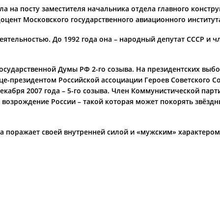
ала на посту заместителя начальника отдела главного констр
доцент Московского государственного авиационного институт
еятельностью. До 1992 года она – народный депутат СССР и 
Государственной Думы РФ 2-го созыва. На президентских выб
це-президентом Российской ассоциации Героев Советского Со
 декабря 2007 года – 5-го созыва. Член Коммунистической пар
 возрождение России – такой которая может покорять звёздны
а поражает своей внутренней силой и «мужским» характером