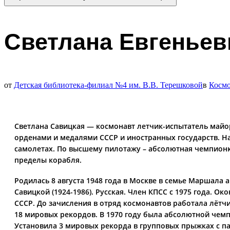
Светлана Евгеньев
от
Детская библиотека-филиал №4 им. В.В. Терешковой
в
Косм
Светлана Савицкая — космонавт летчик-испытатель майо
орденами и медалями СССР и иностранных государств. Н
самолетах. По высшему пилотажу – абсолютная чемпионк
пределы корабля.
Родилась 8 августа 1948 года в Москве в семье Маршала
Савицкой (1924-1986). Русская. Член КПСС с 1975 года
СССР. До зачисления в отряд космонавтов работала лётч
18 мировых рекордов. В 1970 году была абсолютной чем
Установила 3 мировых рекорда в групповых прыжках с па