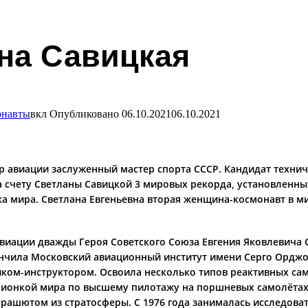
на Савицкая
онавты
вкл
Опубликовано
06.10.2021
06.10.2021
р авиации заслуженный мастер спорта СССР. Кандидат технич
а счету Светланы Савицкой 3 мировых рекорда, установленны
а мира. Светлана Евгеньевна вторая женщина-космонавт в ми
 авиации дважды Героя Советского Союза Евгения Яковлевича 
. Окончила Московский авиационный институт имени Серго Ор
иком-инструктором. Освоила несколько типов реактивных само
пионкой мира по высшему пилотажу на поршневых самолётах 
рашютом из стратосферы. С 1976 года занималась исследова