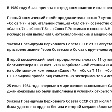
В 1980 году была принята в отряд космонавтов и включе
Первый космический полёт продолжительностью 7 суток 21
«Союз Т-7» и орбитальной станции «Салют-7» совместно
«Салют-7» – «Союз Т-5» – «Союз Т-7» экипаж в составе А.
исследования выполнил биотехнологические и медико-б
Указом Президиума Верховного Совета СССР от 27 августа
присвоено звание Героя Советского Союза с вручением ор
Второй космический полёт продолжительностью 11 суток 1
бортинженера КК «Союз Т-12» и орбитальной станции «С
на орбитальном комплексе «Салют-7» – «Союз Т-11» – «Со
С.Е.Савицкой провёл ряд совместных экспериментов и исс
25 июля 1984 года впервые в мире женщина-космонавт Са
Джанибековым ею были выполнены в условиях открытого
Указом Президиума Верховного Совета СССР от 29 июля 1
была удостоена ордена Ленина и второй медали «Золотая