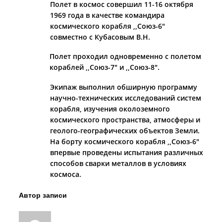
Полет в космос совершил 11-16 октября
1969 года в ка­честве командира
космического корабля ,,Союз-6″
совместно с Кубасовым В.Н.
Полет проходил одновременно с полетом
кораблей ,,Союз-7″ и ,,Союз-8″.
Экипаж выполнил обширную программу
научно-технических исследований систем
корабля, изучения околоземного
космиче­ского пространства, атмосфе­ры и
геолого-географических объектов Земли.
На борту кос­мического корабля ,,Союз-6″
впервые проведены испытания различных
способов сварки ме­таллов в условиях
космоса.
Автор записи