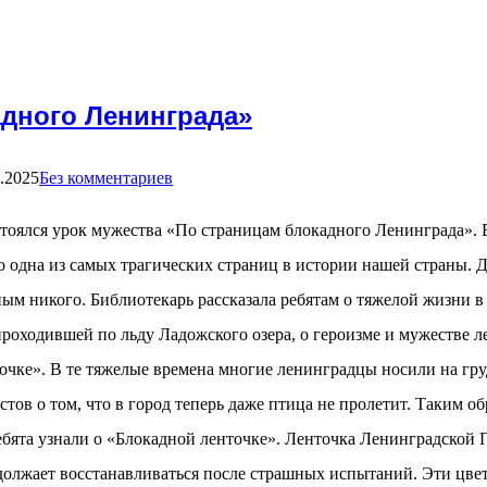
адного Ленинграда»
.2025
Без комментариев
стоялся урок мужества «По страницам блокадного Ленинграда».
одна из самых трагических страниц в истории нашей страны. Де
 никого. Библиотекарь рассказала ребятам о тяжелой жизни в Л
проходившей по льду Ладожского озера, о героизме и мужестве 
чке». В те тяжелые времена многие ленинградцы носили на гру
стов о том, что в город теперь даже птица не пролетит. Таким 
 Ребята узнали о «Блокадной ленточке». Ленточка Ленинградской
одолжает восстанавливаться после страшных испытаний. Эти цве