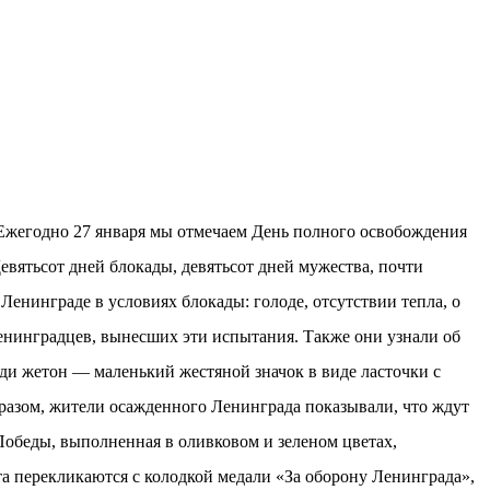
 Ежегодно 27 января мы отмечаем День полного освобождения
вятьсот дней блокады, девятьсот дней мужества, почти
енинграде в условиях блокады: голоде, отсутствии тепла, о
ленинградцев, вынесших эти испытания. Также они узнали об
ди жетон — маленький жестяной значок в виде ласточки с
образом, жители осажденного Ленинграда показывали, что ждут
 Победы, выполненная в оливковом и зеленом цветах,
та перекликаются с колодкой медали «За оборону Ленинграда»,