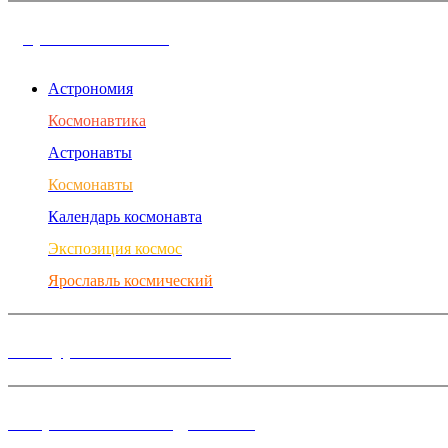
Дорога в космос
Астрономия
Космонавтика
Астронавты
Космонавты
Календарь космонавта
Экспозиция космос
Ярославль космический
Конкурсы и Фестивали
Творческие объединения