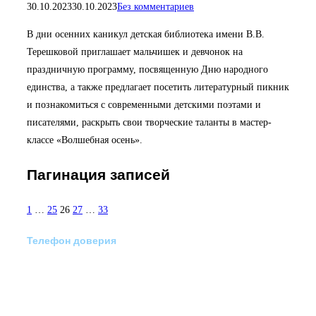
30.10.2023
30.10.2023
Без комментариев
В дни осенних каникул детская библиотека имени В.В.
Терешковой приглашает мальчишек и девчонок на
праздничную программу, посвященную Дню народного
единства, а также предлагает посетить литературный пикник
и познакомиться с современными детскими поэтами и
писателями, раскрыть свои творческие таланты в мастер-
классе «Волшебная осень».
Пагинация записей
1
…
25
26
27
…
33
Телефон доверия
Отделение экстренной
медико-психологической
помощи по телефону: