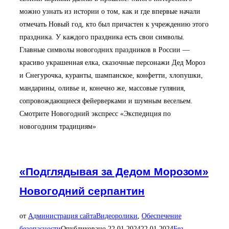
можно узнать из истории о том, как и где впервые начали
отмечать Новый год, кто был причастен к учреждению этого
праздника. У каждого праздника есть свои символы.
Главные символы новогодних праздников в России —
красиво украшенная елка, сказочные персонажи Дед Мороз
и Снегурочка, куранты, шампанское, конфетти, хлопушки,
мандарины, оливье и, конечно же, массовые гуляния,
сопровождающиеся фейерверками и шумным весельем.
Смотрите Новогодний экспресс «Экспедиция по
новогодним традициям»
«Подглядывая за Дедом Морозом»
Новогодний серпантин
от
Администрация сайта
Видеоролики
,
Обеспечение
безопасности
Опубликовано
22.01.2024
22.01.2024
Без