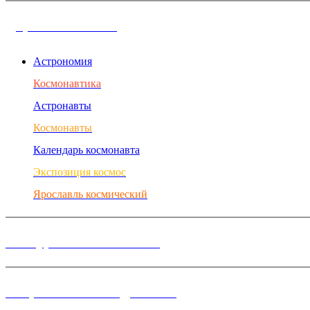
Дорога в космос
Астрономия
Космонавтика
Астронавты
Космонавты
Календарь космонавта
Экспозиция космос
Ярославль космический
Конкурсы и Фестивали
Творческие объединения