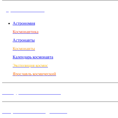
Дорога в космос
Астрономия
Космонавтика
Астронавты
Космонавты
Календарь космонавта
Экспозиция космос
Ярославль космический
Конкурсы и Фестивали
Творческие объединения