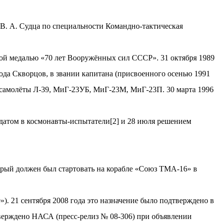
В. А. Судца по специальности Командно-тактическая
ной медалью «70 лет Вооружённых сил СССР». 31 октября 1989
 года Скворцов, в звании капитана (присвоенного осенью 1991
 самолёты Л-39, МиГ-23УБ, МиГ-23М, МиГ-23П. 30 марта 1996
датом в космонавты-испытатели[2] и 28 июля решением
рый должен был стартовать на корабле «Союз ТМА-16» в
). 21 сентября 2008 года это назначение было подтверждено в
верждено НАСА (пресс-релиз № 08-306) при объявлении