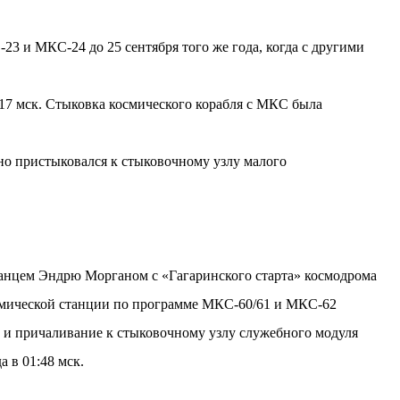
3 и МКС-24 до 25 сентября того же года, когда с другими
:17 мск. Стыковка космического корабля с МКС была
о пристыковался к стыковочному узлу малого
иканцем Эндрю Морганом с «Гагаринского старта» космодрома
смической станции по программе МКС-60/61 и МКС-62
и причаливание к стыковочному узлу служебного модуля
 в 01:48 мск.