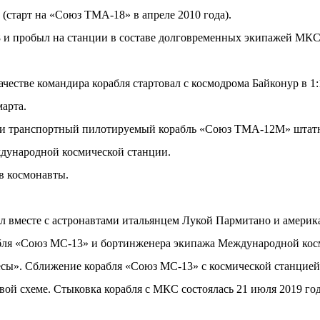
тарт на «Союз ТМА-18» в апреле 2010 года).
 и пробыл на станции в составе долговременных экипажей МКС-2
честве командира корабля стартовал с космодрома Байконур в 1
марта.
мени транспортный пилотируемый корабль «Союз ТМА-12М» штатн
ждународной космической станции.
в космонавты.
вал вместе с астронавтами итальянцем Лукой Пармитано и амер
рабля «Союз МС-13» и бортинженера экипажа Международной ко
ы». Сближение корабля «Союз МС-13» с космической станцией 
ой схеме. Стыковка корабля с МКС состоялась 21 июля 2019 года