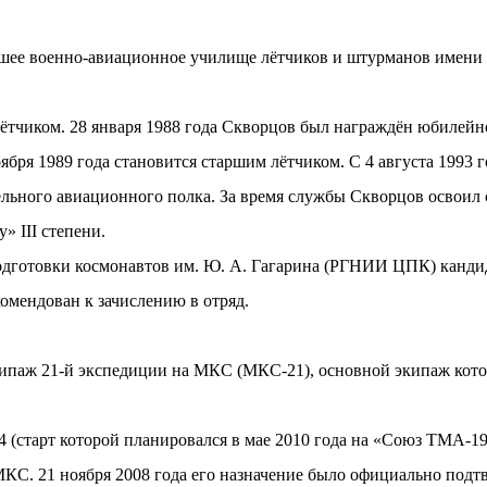
шее военно-авиационное училище лётчиков и штурманов имени 
 лётчиком. 28 января 1988 года Скворцов был награждён юбилей
оября 1989 года становится старшим лётчиком. С 4 августа 1993
ельного авиационного полка. За время службы Скворцов освоил
» III степени.
подготовки космонавтов им. Ю. А. Гагарина (РГНИИ ЦПК) канди
мендован к зачислению в отряд.
кипаж 21-й экспедиции на МКС (МКС-21), основной экипаж кото
(старт которой планировался в мае 2010 года на «Союз ТМА-19»
МКС. 21 ноября 2008 года его назначение было официально подт