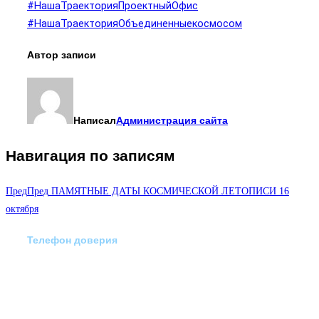
#НашаТраекторияПроектныйОфис
#НашаТраекторияОбъединенныекосмосом
Автор записи
Написал
Администрация сайта
Навигация по записям
Пред
Пред
ПАМЯТНЫЕ ДАТЫ КОСМИЧЕСКОЙ ЛЕТОПИСИ 16
октября
Телефон доверия
Отделение экстренной
медико-психологической
помощи по телефону: