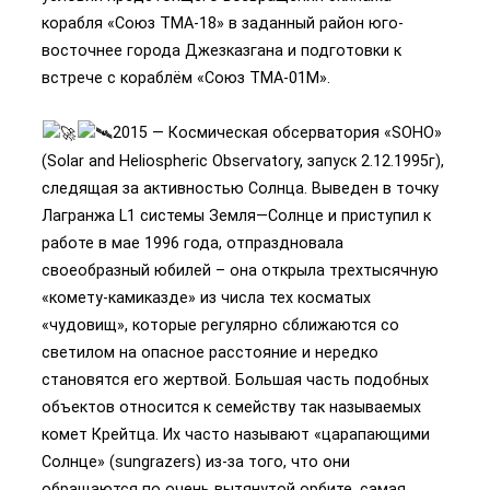
корабля «Союз ТМА-18» в заданный район юго-
восточнее города Джезказгана и подготовки к
встрече с кораблём «Союз ТМА-01М».
2015 — Космическая обсерватория «SOHO»
(Solar and Heliospheric Observatory, запуск 2.12.1995г),
следящая за активностью Солнца. Выведен в точку
Лагранжа L1 системы Земля—Солнце и приступил к
работе в мае 1996 года, отпраздновала
своеобразный юбилей – она открыла трехтысячную
«комету-камиказде» из числа тех косматых
«чудовищ», которые регулярно сближаются со
светилом на опасное расстояние и нередко
становятся его жертвой. Большая часть подобных
объектов относится к семейству так называемых
комет Крейтца. Их часто называют «царапающими
Солнце» (sungrazers) из-за того, что они
обращаются по очень вытянутой орбите, самая