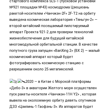
стартового комплекса SLS-1 (пусковой установки
№921 площадки №43) космодрома Цзюцюань
ракетой-носителем «Чанчжэн-2F» 2F-T2 на орбиту
выведена космическая лаборатория «Тяньгун-2» —
второй китайский посещаемый пилотируемый
аппарат Проекта 921-2 для проверки технологий
жизнеобеспечения для будущей китайской
многомодульной орбитальной станции. В качестве
попутного груза запущен «BanXing 2» (BX 2) — малый
космический аппарат который будет
фотографировать космическую станцию с
разрешением около 25 мегапикселей.
2020 — в Китае с Морской платформы
«Дебо-3» в акватории Желтого моря осуществлен
пуск ракеты-носителя «Чанчжэн-11H Y2» , которая
вывела на околоземную орбиту девять спутников
ДЗЗ «Цзилинь-1 Гаофэнь-3». Из аппаратов будет