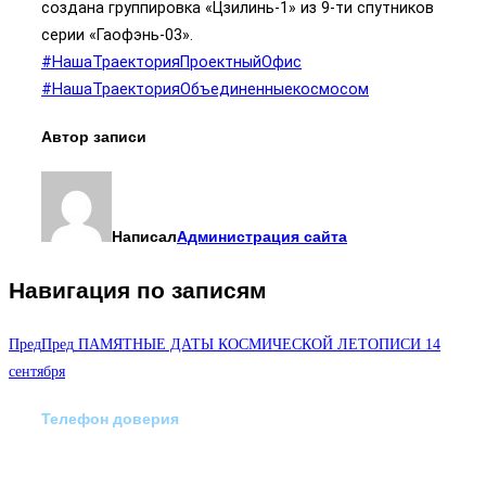
создана группировка «Цзилинь-1» из 9-ти спутников
серии «Гаофэнь-03».
#НашаТраекторияПроектныйОфис
#НашаТраекторияОбъединенныекосмосом
Автор записи
Написал
Администрация сайта
Навигация по записям
Пред
Пред
ПАМЯТНЫЕ ДАТЫ КОСМИЧЕСКОЙ ЛЕТОПИСИ 14
сентября
Телефон доверия
Отделение экстренной