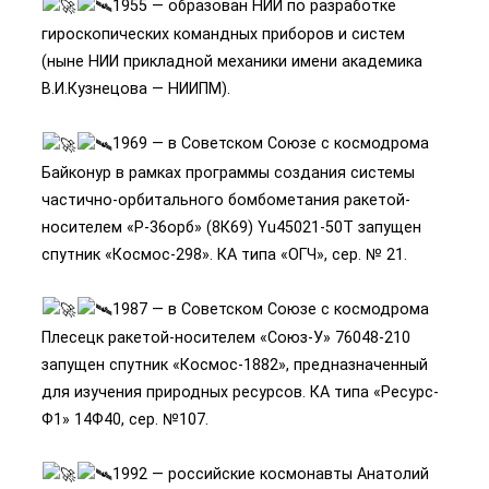
1955 — образован НИИ по разработке
гироскопических командных приборов и систем
(ныне НИИ прикладной механики имени академика
В.И.Кузнецова — НИИПМ).
1969 — в Советском Союзе с космодрома
Байконур в рамках программы создания системы
частично-орбитального бомбометания ракетой-
носителем «Р-36орб» (8К69) Yu45021-50T запущен
спутник «Космос-298». КА типа «ОГЧ», сер. № 21.
1987 — в Советском Союзе с космодрома
Плесецк ракетой-носителем «Союз-У» 76048-210
запущен спутник «Космос-1882», предназначенный
для изучения природных ресурсов. КА типа «Ресурс-
Ф1» 14Ф40, сер. №107.
1992 — российские космонавты Анатолий