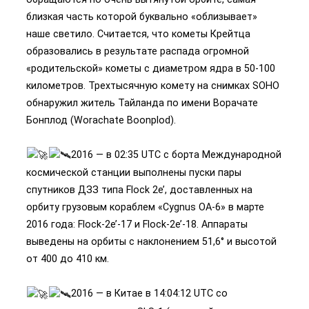
близкая часть которой буквально «облизывает»
наше светило. Считается, что кометы Крейтца
образовались в результате распада огромной
«родительской» кометы с диаметром ядра в 50-100
километров. Трехтысячную комету на снимках SOHO
обнаружил житель Тайланда по имени Ворачате
Бонплод (Worachate Boonplod).
2016 — в 02:35 UTC c борта Международной
космической станции выполнены пуски пары
спутников ДЗЗ типа Flock 2e’, доставленных на
орбиту грузовым кораблем «Cygnus OA-6» в марте
2016 года: Flock-2e’-17 и Flock-2e’-18. Аппараты
выведены на орбиты с наклонением 51,6° и высотой
от 400 до 410 км.
2016 — в Китае в 14:04:12 UTC со