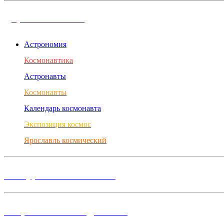
Дорога в космос
Астрономия
Космонавтика
Астронавты
Космонавты
Календарь космонавта
Экспозиция космос
Ярославль космический
Конкурсы и Фестивали
Творческие объединения