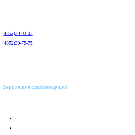
Отделение экстренной
медико-психологической
помощи по телефону:
(4852)30-03-03
(4852)30-75-75
Версия для слабовидящих