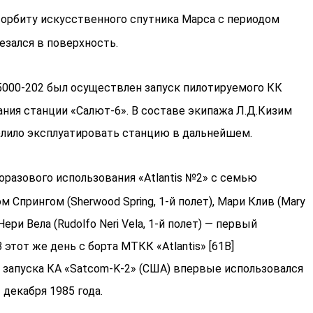
 орбиту искусственного спутника Марса с периодом
езался в поверхность.
000-202 был осуществлен запуск пилотируемого КК
ния станции «Салют-6». В составе экипажа Л.Д.Кизим
озволило эксплуатировать станцию в дальнейшем.
оразового использования «Atlantis №2» с семью
м Спрингом (Sherwood Spring, 1-й полет), Мари Клив (Mary
Нери Вела (Rudolfo Neri Vela, 1-й полет) — первый
этот же день с борта МТКК «Atlantis» [61B]
ля запуска КА «Satcom-K-2» (США) впервые использовался
 декабря 1985 года.