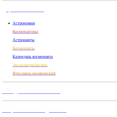
Дорога в космос
Астрономия
Космонавтика
Астронавты
Космонавты
Календарь космонавта
Экспозиция космос
Ярославль космический
Конкурсы и Фестивали
Творческие объединения