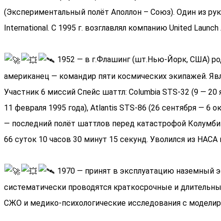
(Экспериментальный полёт Аполлон – Союз). Один из рук
International. С 1995 г. возглавлял компанию United Launch 
1952 — в г.Флашинг (шт.Нью-Йорк, США) р
американец — командир пяти космических экипажей. Явл
Участник 6 миссий Спейс шаттл: Columbia STS-32 (9 — 20 я
11 февраля 1995 года), Atlantis STS-86 (26 сентября — 6 о
— последний полёт шаттлов перед катастрофой Колумбии
66 суток 10 часов 30 минут 15 секунд. Уволился из НАСА
1970 — принят в эксплуатацию наземный э
систематически проводятся краткосрочные и длительны
СЖО и медико-психологические исследования с моделир