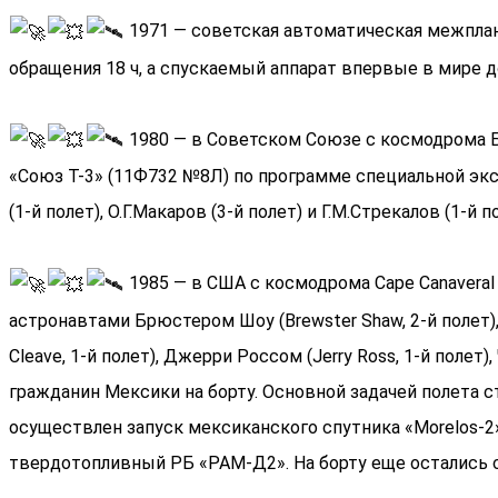
1971 — советская автоматическая межплане
обращения 18 ч, а спускаемый аппарат впервые в мире д
1980 — в Советском Союзе с космодрома Б
«Союз Т-3» (11Ф732 №8Л) по программе специальной эк
(1-й полет), О.Г.Макаров (3-й полет) и Г.М.Стрекалов (1
1985 — в США с космодрома Cape Canaveral
астронавтами Брюстером Шоу (Brewster Shaw, 2-й полет), 
Cleave, 1-й полет), Джерри Россом (Jerry Ross, 1-й полет)
гражданин Мексики на борту. Основной задачей полета ст
осуществлен запуск мексиканского спутника «Morelos-2»
твердотопливный РБ «РАМ-Д2». На борту еще остались спу