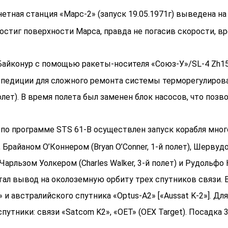
тная станция «Марс-2» (запуск 19.05.1971г) выведена на
остиг поверхности Марса, правда не погасив скорости, вр
айконур с помощью ракеты-носителя «Союз-У»/SL-4 Zh15
спедиции для сложного ремонта системы терморегулирова
-й полет). В время полета был заменен блок насосов, что п
 по программе STS 61-B осуществлен запуск корабля мног
Брайаном О’Коннером (Bryan O’Conner, 1-й полет), Шервудо
, Чарльзом Уолкером (Charles Walker, 3-й полет) и Рудольфо 
ал вывод на околоземную орбиту трех спутников связи. В 
 и австралийского спутника «Optus-A2» [«Aussat K-2»]. Д
тники: связи «Satcom K2», «OET» (OEX Target). Посадка 3