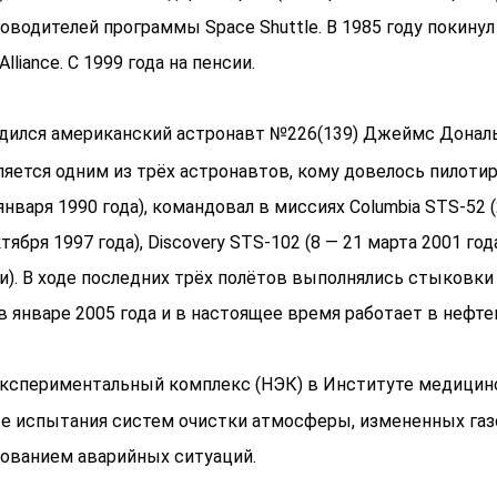
оводителей программы Space Shuttle. В 1985 году покинул
Alliance. С 1999 года на пенсии.
одился американский астронавт №226(139) Джеймс Дональ
яется одним из трёх астронавтов, кому довелось пилотир
нваря 1990 года), командовал в миссиях Columbia STS-52 (2
ктября 1997 года), Discovery STS-102 (8 — 21 марта 2001 год
). В ходе последних трёх полётов выполнялись стыковки
 в январе 2005 года и в настоящее время работает в нефте
кспериментальный комплекс (НЭК) в Институте медицинс
е испытания систем очистки атмосферы, измененных газ
ованием аварийных ситуаций.