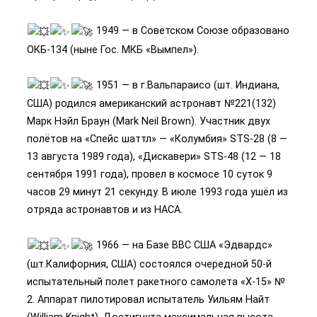
1949 — в Советском Союзе образовано
ОКБ-134 (ныне Гос. МКБ «Вымпел»).
1951 — в г.Вальпараисо (шт. Индиана,
США) родился американский астронавт №221(132)
Марк Нэйл Браун (Mark Neil Brown). Участник двух
полётов на «Спейс шаттл» — «Колумбия» STS-28 (8 —
13 августа 1989 года), «Дискавери» STS-48 (12 — 18
сентября 1991 года), провел в космосе 10 суток 9
часов 29 минут 21 секунду. В июле 1993 года ушёл из
отряда астронавтов и из НАСА.
1966 — на Базе ВВС США «Эдвардс»
(шт.Калифорния, США) состоялся очередной 50-й
испытательный полет ракетного самолета «Х-15» №
2. Аппарат пилотировал испытатель Уильям Найт
(William Knight). Достигнута максимальная высота