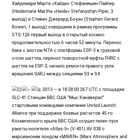
Хайдемари Марта «Хайди» Стефанишин-Пайпер
(Heidemarie Martha «Heide» Stefanyshyn-Piper, 3
выход) и Стивен Джерард Боуэн (Stephen Gerard
Bowen, 1 выход) совершили в рамках программы
STS-126 первый выход в открытый космос
продолжительностью 6 часов 52 минуты. Перенос
бака с азотом NTA с платформы ESP-3 в грузовой
отсек шаттла, перенос поворотной муфты FHRC с
шаттла на ESP-3, начало ремонта правого узла
вращения SARJ между секциями S3 и S4.
2013 — в 18:28:00.267 UTC с площадки
SLC-41 Станции ВВС США “Мыс Канаверал”
стартовыми командами компании United Launch
Alliance при поддержке боевых расчетов 45-го
Космического крыла ВВС США осуществлен пуск
ракеты-носителя «Atlas-5» (V-401) AV-038 с
марсианским зондом «MAVEN» (Mars Atmosphere and