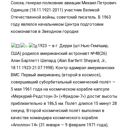
Союза, генерал-полковник авиации Михаил Петрович
Одинцов (18.11.1921-2011) участник Великой
Отечественной войны, советский писатель. В 1963
году являлся начальником Центра подготовки
космонавтов в Звездном городке.
1923 — в г. Дерри (шт.Нью-Гемпшир,
США) родился американский астронавт №48(26)
Алан Бартлетт Шепард (Alan Bartlett Shepard, Jr.,
18.11.1923-21.07.1998). Контр-адмирал американских
ВМС. Первый американец (второй в космосе),
совершивший суборбитальный космический полёт —
5 мая 1961 года на космическом корабле-капсуле
«Меркурий-Редстоун-3» («Фридом-7») достиг высоты
приблизительно в 186,5 км. Полёт длился 15 минут 28
секунд. Второй космический полёт выполнил в
качестве командира космического корабля
«Аполлон-14» (31 января — 9 февраля 1971 года),