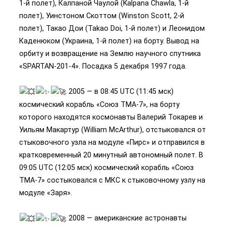
1-й полет), Калпаной Чаулой (Kalpana Chawla, 1-й
полет), Уинстоном Скоттом (Winston Scott, 2-й
полет), Такао Дои (Takao Doi, 1-й полет) и Леонидом
Каденюком (Украина, 1-й полет) на борту. Вывод на
орбиту и возвращение на Землю научного спутника
«SPARTAN-201-4». Посадка 5 декабря 1997 года.
2005 — в 08:45 UTC (11:45 мск)
космический корабль «Союз ТМА-7», на борту
которого находятся космонавты Валерий Токарев и
Уильям Макартур (William McArthur), отстыковался от
стыковочного узла на модуле «Пирс» и отправился в
кратковременный 20 минутный автономный полет. В
09:05 UTC (12:05 мск) космический корабль «Союз
ТМА-7» состыковался с МКС к стыковочному узлу на
модуле «Заря».
2008 — американские астронавты