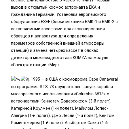
выход в открытый космос астронавта ЕКА и
гражданина Германии. Установка европейского
оборудования ESEF (блоки механики БМК-1 и БМК-2 с
вставляемыми кассетами для экспонирования
образцов и аппаратура для определения
параметров собственной внешней атмосферы
станции) и замена четырёх кассет в блоках
детектора межзвёздного газа KOMZA на модуле
«Спектр» станции «Мир».
1995 — в США с космодрома Cape Canaveral
по программе STS-73 осуществлен запуск корабля
многоразового использования «Columbia №18» с
астронавтами Кеннетем Боверсоксом (3-й полет),
Катериной Коулмэн (1-й полет), Майклом Лопес-
Алегриа (1-й полет), Джо Лесли (1-й полет), Кентом
Роминджером (1-й полет), Альбертом Сакко (1-й