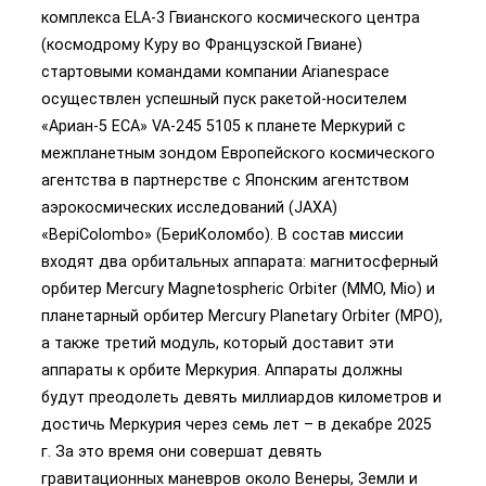
комплекса ELA-3 Гвианского космического центра
(космодрому Куру во Французской Гвиане)
стартовыми командами компании Arianespace
осуществлен успешный пуск ракетой-носителем
«Ариан-5 ECA» VA-245 5105 к планете Меркурий с
межпланетным зондом Европейского космического
агентства в партнерстве с Японским агентством
аэрокосмических исследований (JAXA)
«BepiColombo» (БериКоломбо). B состав миссии
входят два орбитальных аппарата: магнитосферный
орбитер Mercury Magnetospheric Orbiter (MMO, Mio) и
планетарный орбитер Mercury Planetary Orbiter (MPO),
а также третий модуль, который доставит эти
аппараты к орбите Меркурия. Аппараты должны
будут преодолеть девять миллиардов километров и
достичь Меркурия через семь лет – в декабре 2025
г. За это время они совершат девять
гравитационных маневров около Венеры, Земли и