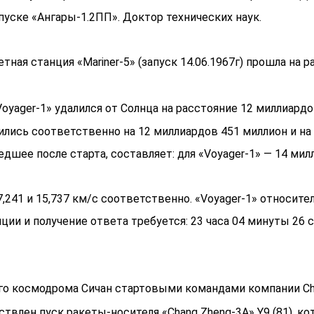
пуске «Ангары-1.2ПП». Доктор технических наук.
ая станция «Mariner-5» (запуск 14.06.1967г) прошла на 
oyager-1» удалился от Солнца на расстояние 12 миллиардо
ились соответственно на 12 миллиардов 451 миллион и на
дшее после старта, составляет: для «Voyager-1» — 14 мил
241 и 15,737 км/с соответственно. «Voyager-1» относите
анции и получение ответа требуется: 23 часа 04 минуты 26 
 космодрома Сичан стартовыми командами компании China 
твлен пуск ракеты-носителя «Chang Zheng-3A» Y9 (81), к