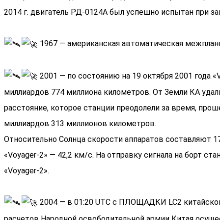
2014 г. двигатель РД-0124А был успешно испытан при за
1967 — американская автоматическая межпланетн
2001 — по состоянию на 19 октября 2001 года «V
миллиардов 774 миллиона километров. От Земли КА удал
расстояние, которое станции преодолели за время, проше
миллиардов 313 миллионов километров.
Относительно Солнца скорости аппаратов составляют 17,
«Voyager-2» — 42,2 км/с. На отправку сигнала на борт ст
«Voyager-2».
2004 — в 01:20 UTC с ПЛОЩАДКИ LC2 китайского
расчетов Народной освободительной армии Китая осущес