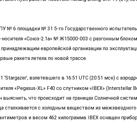
) с ПУ № 6 площадки № 31 5-го Государственного испытате
-носителя «Союз-2.1а» № Ж15000-003 с разгонным блоко
amme), принадлежащим европейской организации по эксплуа
рвые ракета летела по новой трассе.
11 ‘Stargazer’, взлетевшего в 16:51 UTC (20:51 мск) с аэ
сителя «Pegasus-XL» F40 со спутником «IBEX» (Interstella
н выяснить, что происходит на границах Солнечной систем
нца сталкивается с холодным веществом из межзвездного
антиметров и весом 462 килограмма. IBEX оснащен прибо