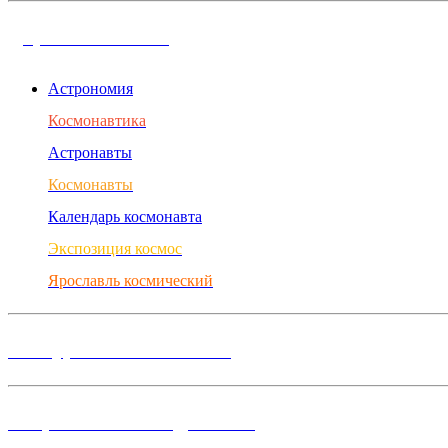
Дорога в космос
Астрономия
Космонавтика
Астронавты
Космонавты
Календарь космонавта
Экспозиция космос
Ярославль космический
Конкурсы и Фестивали
Творческие объединения