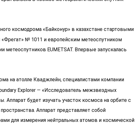
льного космодрома «Байконур» в казахстане стартовыми
м «Фрегат» № 1011 и европейским метеоспутником
тации метеоспутников EUMETSAT. Впервые запускалась
родрома на атолле Кваджлейн, специалистами компании
r Boundary Explorer — «Исследователь межзвездных
ы. Аппарат будет изучать участок космоса на орбите с
 пространства. Аппарат представляет собой
рами для измерения нейтральных атомов и космической