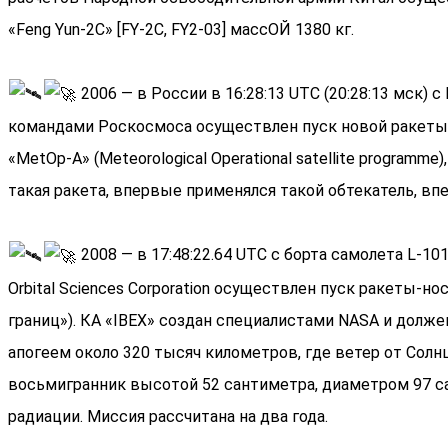
«Feng Yun-2C» [FY-2C, FY2-03] массОЙ 1380 кг.
2006 — в России в 16:28:13 UTC (20:28:13 мск
командами Роскосмоса осуществлен пуск новой ракеты
«MetOp-А» (Meteorological Operational satellite progr
такая ракета, впервые применялся такой обтекатель, впе
2008 — в 17:48:22.64 UTC с борта самолета L-10
Orbital Sciences Corporation осуществлен пуск ракеты-но
границ»). КА «IBEX» создан специалистами NASA и долже
апогеем около 320 тысяч километров, где ветер от Сол
восьмигранник высотой 52 сантиметра, диаметром 97 с
радиации. Миссия рассчитана на два года.