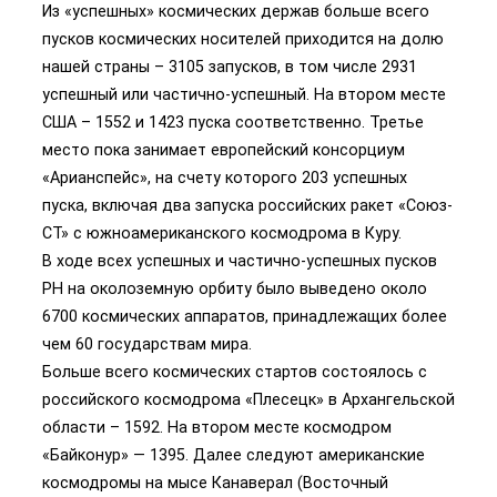
Из «успешных» космических держав больше всего
пусков космических носителей приходится на долю
нашей страны – 3105 запусков, в том числе 2931
успешный или частично-успешный. На втором месте
США – 1552 и 1423 пуска соответственно. Третье
место пока занимает европейский консорциум
«Арианспейс», на счету которого 203 успешных
пуска, включая два запуска российских ракет «Союз-
СТ» с южноамериканского космодрома в Куру.
В ходе всех успешных и частично-успешных пусков
РН на околоземную орбиту было выведено около
6700 космических аппаратов, принадлежащих более
чем 60 государствам мира.
Больше всего космических стартов состоялось с
российского космодрома «Плесецк» в Архангельской
области – 1592. На втором месте космодром
«Байконур» — 1395. Далее следуют американские
космодромы на мысе Канаверал (Восточный