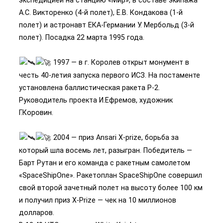
А.С. Викторенко (4-й полет), Е.В. Кондакова (1-й
полет) и астронавт ЕКА-Германии У. Мербольд (3-й
полет). Посадка 22 марта 1995 года.
1997 — в г. Королев открыт монумент в
честь 40-летия запуска первого ИСЗ. На постаменте
установлена баллистическая ракета Р-2.
Руководитель проекта И.Ефремов, художник
Г.Коровин.
2004 — приз Ansari X-prize, борьба за
который шла восемь лет, разыгран. Победитель —
Барт Рутан и его команда с ракетным самолетом
«SpaceShipOne». Ракетоплан SpaceShipOne совершил
свой второй зачетный полет на высоту более 100 км
и получил приз X-Prize — чек на 10 миллионов
долларов.