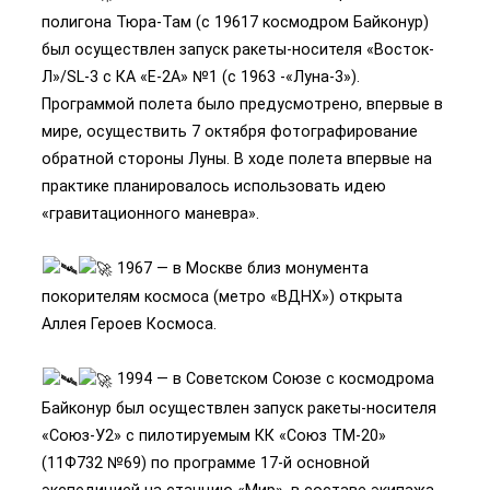
полигона Тюра-Там (с 19617 космодром Байконур)
был осуществлен запуск ракеты-носителя «Восток-
Л»/SL-3 с КА «Е-2А» №1 (с 1963 -«Луна-3»).
Программой полета было предусмотрено, впервые в
мире, осуществить 7 октября фотографирование
обратной стороны Луны. В ходе полета впервые на
практике планировалось использовать идею
«гравитационного маневра».
1967 — в Москве близ монумента
покорителям космоса (метро «ВДНХ») открыта
Аллея Героев Космоса.
1994 — в Советском Союзе с космодрома
Байконур был осуществлен запуск ракеты-носителя
«Союз-У2» с пилотируемым КК «Союз ТМ-20»
(11Ф732 №69) по программе 17-й основной
экспедицией на станцию «Мир», в составе экипажа