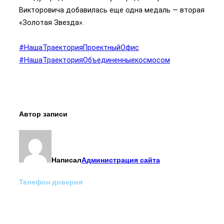
Викторовича добавилась еще одна медаль — вторая
«Золотая Звезда».
#НашаТраекторияПроектныйОфис
#НашаТраекторияОбъединенныекосмосом
Автор записи
Написал
Администрация сайта
Телефон доверия
Отделение экстренной
медико-психологической