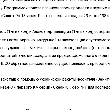
иции посещения на станцию «Салют-7» с космонавтами В
орту. Программой полета планировалось провести впервые 
«Салют-7» 18 июля. Расстыковка и посадка 29 июля 1984 
ев (1-й выход) и Александр Баландин (1-й выход) совер
трёх матов экранно-вакуумной теплоизоляции спускаемого
 не удалось герметично закрыть выходной люк (осталась
 кронштейна-петли вследствие преждевременного открыт
сти ШСО обратное шлюзование осуществлялось в приборно-
захстан) с помощью украинской ракеты-носителя «Зенит-
еан-О», первого КА серии «Океан-О», сер. №1 для исслед