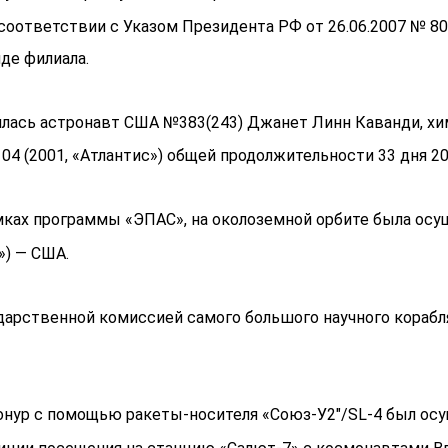
 соответствии с Указом Президента РФ от 26.06.2007 № 8
де филиала.
дилась астронавт США №383(243) Джанет Линн Каванди, хи
104 (2001, «Атлантис») общей продолжительности 33 дня 20
мках программы «ЭПАС», на околоземной орбите была ос
») — США.
арственной комиссией самого большого научного корабля
нур с помощью ракеты-носителя «Союз-У2″/SL-4 был осу