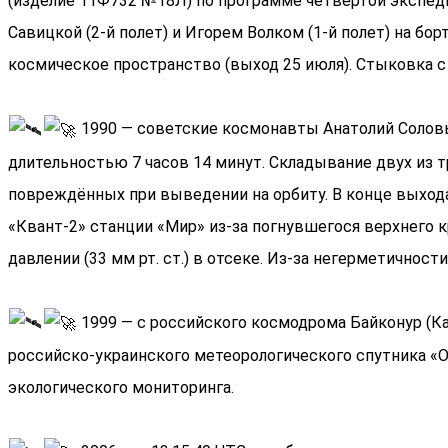
(изделие 11Ф732 №18Л) по программе четвертой экспед
Савицкой (2-й полет) и Игорем Волком (1-й полет) на б
космическое пространство (выход 25 июля). Стыковка с 
1990 — советские космонавты Анатолий Соловь
длительностью 7 часов 14 минут. Складывание двух из 
повреждённых при выведении на орбиту. В конце выхода
«Квант-2» станции «Мир» из-за погнувшегося верхнего
давлении (33 мм рт. ст.) в отсеке. Из-за негерметично
1999 — с российского космодрома Байконур (Ка
российско-украинского метеорологического спутника «Ок
экологического мониторинга.