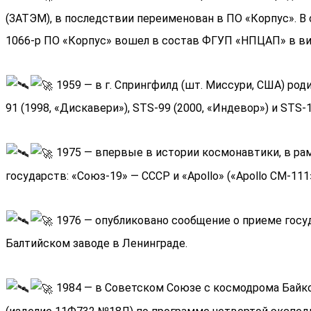
(ЗАТЭМ), в последствии переименован в ПО «Корпус». В
1066-р ПО «Корпус» вошел в состав ФГУП «НПЦАП» в ви
1959 — в г. Спрингфилд (шт. Миссури, США) ро
91 (1998, «Дискавери»), STS-99 (2000, «Индевор») и STS-
1975 — впервые в истории космонавтики, в ра
государств: «Союз-19» — СССР и «Apollo» («Apollo CM-111
1976 — опубликовано сообщение о приеме госуд
Балтийском заводе в Ленинграде.
1984 — в Советском Союзе с космодрома Байко