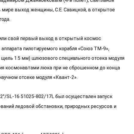
ладимиром Джанибековым (4-й полет), Светланой
в мире выход женщины, С.Е. Савицкой, в открытое
года.
шили свой первый выход в открытый космос
 аппарата пилотируемого корабля «Союз ТМ-9»,
 щель 1.5 мм) шлюзового специального отсека модуля
ия космонавтами люка при не сброшенном до конца
научном отсеке модуля «Квант-2».
2″/SL-16 51025-802/17L был осуществлен запуск
ований ледовой обстановки, природных ресурсов и