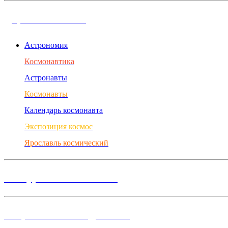
Дорога в космос
Астрономия
Космонавтика
Астронавты
Космонавты
Календарь космонавта
Экспозиция космос
Ярославль космический
Конкурсы и Фестивали
Творческие объединения