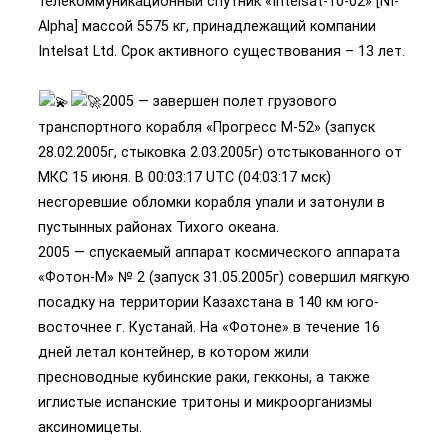
телекоммуникационный спутник «Intelsat-10-02» [NI-
Alpha] массой 5575 кг, принадлежащий компании
Intelsat Ltd. Срок активного существования – 13 лет.
2005 — завершен полет грузового
транспортного корабля «Прогресс М-52» (запуск
28.02.2005г, стыковка 2.03.2005г) отстыкованного от
МКС 15 июня. В 00:03:17 UTC (04:03:17 мск)
несгоревшие обломки корабля упали и затонули в
пустынных районах Тихого океана.
2005 — спускаемый аппарат космического аппарата
«Фотон-М» № 2 (запуск 31.05.2005г) совершил мягкую
посадку на территории Казахстана в 140 км юго-
восточнее г. Кустанай. На «Фотоне» в течение 16
дней летал контейнер, в котором жили
пресноводные кубинские раки, гекконы, а также
иглистые испанские тритоны и микроорганизмы
аксиномицеты.