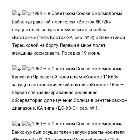
1963 — в Советском Союзе с космодрома
Байконур ракетой-носителем «Восток 8К72К»
осуществлен запуск космического корабля
«Восток-6» (типа Восток-3А, сер. № 8) с Валентиной
Терешковой на борту. Первый в мире полет
женщины-космонавта. Посадка 19 июня.
1967 — в Советском Союзе с космодрома
Капустин Яр ракетой-носителем «Космос 11К63»
запущен астрономический спутник «Космос-166» —
первая специализированная солнечная
обсерватория для изучения Солнца в рентгеновском
диапазоне. КА типа «ДС-У3-С», сер. № 1.
1969 — в Советском Союзе с космодрома
Байконур был осуществлен запуск ракеты-носителя
«Протон-К»/SL-12 с первым КА новой серии «Е8-5»