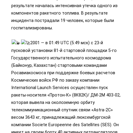
результате началась интенсивная утечка одного из
компонентов ракетного топлива. В результате
инцидента пострадали 19 человек, которые были
госпитализированы.
2001 — в 01:49 UTC (5:49 мск) с 23-й
пусковой установки 81-й стартовой площадки 5-го
Государственного испытательного космодрома
(Байконур, Казахстан) стартовыми командами
Росавиакосмоса при поддержке боевых расчетов
Космических войск РФ по заказу компании
International Launch Services осуществлен пуск
ракеты-носителя «Протон-К» (8К82К)/ ДМ-2М 403-02,
которая вывела на околоземную орбиту
телекоммуникационный спутник связи «Astra-2С»
весом 3643 кг, принадлежащий люксембургской
компании Societe Europeenne des Satellites (SES). Он
имеет на своем борту 40 активных ретрансляторов,