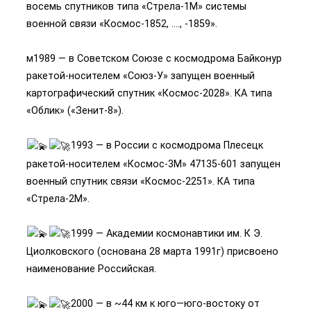
восемь спутников типа «Стрела-1М» системы
военной связи «Космос-1852, …., -1859».
м1989 — в Советском Союзе с космодрома Байконур
ракетой-носителем «Союз-У» запущен военный
картографический спутник «Космос-2028». КА типа
«Облик» («Зенит-8»).
1993 — в России с космодрома Плесецк
ракетой-носителем «Космос-3М» 47135-601 запущен
военный спутник связи «Космос-2251». КА типа
«Стрела-2М».
1999 — Академии космонавтики им. К Э.
Циолковского (основана 28 марта 1991г) присвоено
наименование Российская.
2000 — в ~44 км к юго—юго-востоку от