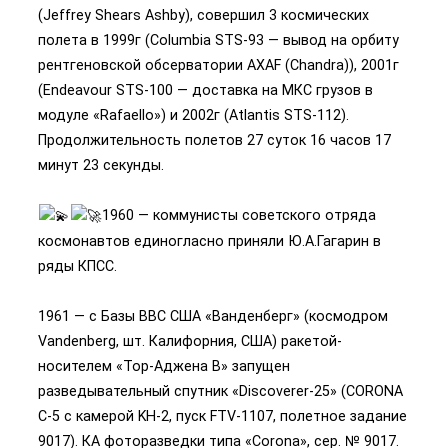
(Jeffrey Shears Ashby), совершил 3 космических
полета в 1999г (Columbia STS-93 — вывод на орбиту
рентгеновской обсерватории AXAF (Chandra)), 2001г
(Endeavour STS-100 — доставка на МКС грузов в
модуле «Rafaello») и 2002г (Atlantis STS-112).
Продолжительность полетов 27 суток 16 часов 17
минут 23 секунды.
1960 — коммунисты советского отряда
космонавтов единогласно приняли Ю.А.Гагарин в
ряды КПСС.
1961 — с Базы ВВС США «Ванденберг» (космодром
Vandenberg, шт. Калифорния, США) ракетой-
носителем «Тор-Аджена B» запущен
разведывательный спутник «Discoverer-25» (CORONA
C-5 с камерой KH-2, пуск FTV-1107, полетное задание
9017). КА фоторазведки типа «Corona», сер. № 9017.