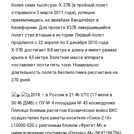
более семи тысяч раз. X-37B (в пробный полет
отправился 5 марта 2011 года), успешно
приземлившись на авиабазе Ванденберг в
Калифорнии. Для проекта X37B завершившийся
полет стал вторым в истории. Первый полет
продлился с 22 апреля по 3 декабря 2010 года.
X-37B достигает 8,8 метра в длину и имеет размах
крыла в 4,5 метра. Взлетная масса аппарата
составляет почти пять тонн. Номинально
длительность полета беспилотника рассчитана на
270 дней.
2018 — в России в 21:46 UTC (17 июня в
00:46 ДМВ) с ПУ № 4 площадки № 43 космодрома
Плесецк боевым расчетом Космических войск ВКС
осуществлен пуск ракеты-носителя «Союз-2.1б»
L15000-020 с разгонным блоком «Фрегат-М» и
навигационным спутником «Глонасс-М» (№47 (№756),