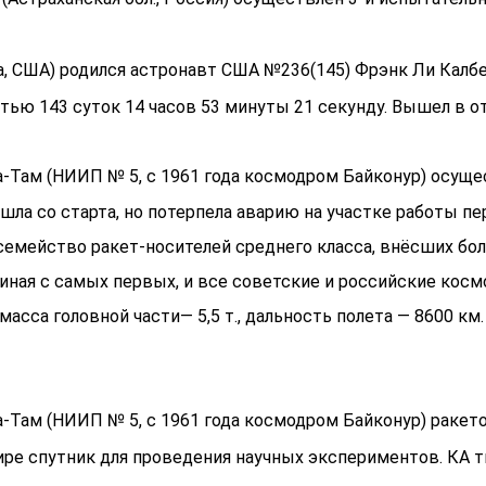
, США) родился астронавт США №236(145) Фрэнк Ли Калбертс
тью 143 суток 14 часов 53 минуты 21 секунду. Вышел в от
а-Там (НИИП № 5, с 1961 года космодром Байконур) осущ
шла со старта, но потерпела аварию на участке работы пе
 семейство ракет-носителей среднего класса, внёсших бо
ная с самых первых, и все советские и российские косм
 масса головной части— 5,5 т., дальность полета — 8600 км
-Там (НИИП № 5, с 1961 года космодром Байконур) ракет
е спутник для проведения научных экспериментов. КА ти