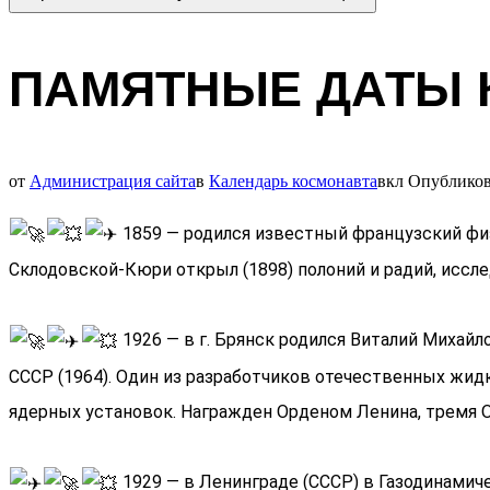
ПАМЯТНЫЕ ДАТЫ 
от
Администрация сайта
в
Календарь космонавта
вкл
Опублико
1859 — родился известный французский физи
Склодовской-Кюри открыл (1898) полоний и радий, иссл
1926 — в г. Брянск родился Виталий Михайл
СССР (1964). Один из разработчиков отечественных жид
ядерных установок. Награжден Орденом Ленина, тремя 
1929 — в Ленинграде (СССР) в Газодинамич