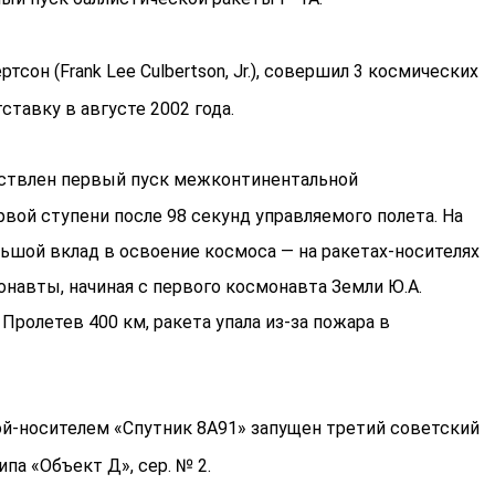
он (Frank Lee Culbertson, Jr.), совершил 3 космических
ставку в августе 2002 года.
ествлен первый пуск межконтинентальной
рвой ступени после 98 секунд управляемого полета. На
льшой вклад в освоение космоса — на ракетах-носителях
онавты, начиная с первого космонавта Земли Ю.А.
. Пролетев 400 км, ракета упала из-за пожара в
ой-носителем «Спутник 8А91» запущен третий советский
па «Объект Д», сер. № 2.