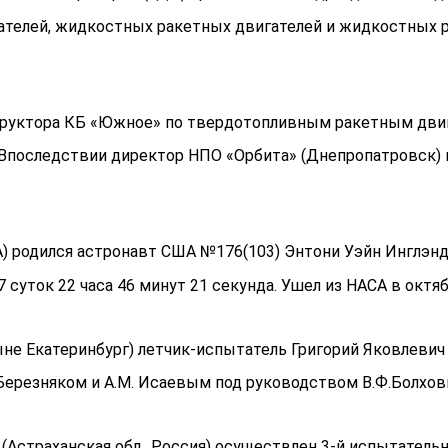
гателей, жидкостных ракетных двигателей и жидкостных 
структора КБ «Южное» по твердотопливным ракетным двиг
последствии директор НПО «Орбита» (Днепропатровск) и г
А) родился астронавт США №176(103) Энтони Уэйн Инглэнд
 суток 22 часа 46 минут 21 секунда. Ушел из НАСА в октяб
не Екатеринбург) летчик-испытатель Григорий Яковлевич
 Березняком и А.М. Исаевым под руководством В.Ф.Болхов
 (Астраханская обл., Россия) осуществлен 3-й испытатель