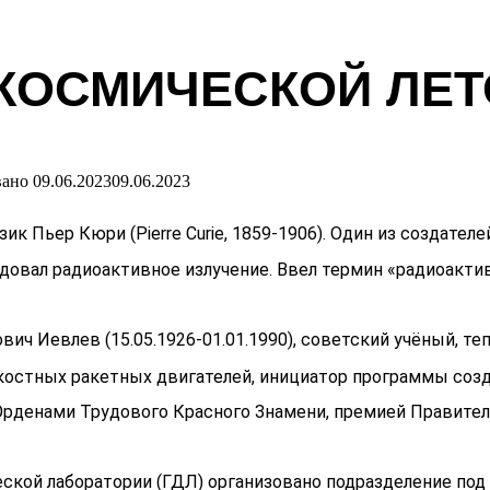
КОСМИЧЕСКОЙ ЛЕТО
вано
09.06.2023
09.06.2023
к Пьер Кюри (Pierre Curie, 1859-1906). Один из создател
едовал радиоактивное излучение. Ввел термин «радиоакти
ович Иевлев (15.05.1926-01.01.1990), советский учёный, т
костных ракетных двигателей, инициатор программы созд
Орденами Трудового Красного Знамени, премией Правител
еской лаборатории (ГДЛ) организовано подразделение по