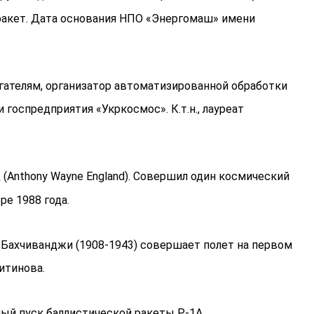
ракет. Дата основания НПО «Энергомаш» имени
ателям, организатор автоматизированной обработки
оспредприятия «Укркосмос». К.т.н., лауреат
 (Anthony Wayne England). Совершил один космический
ре 1988 года.
 Бахчиванджи (1908-1943) совершает полет на первом
итинова.
ный пуск баллистической ракеты Р-1А.