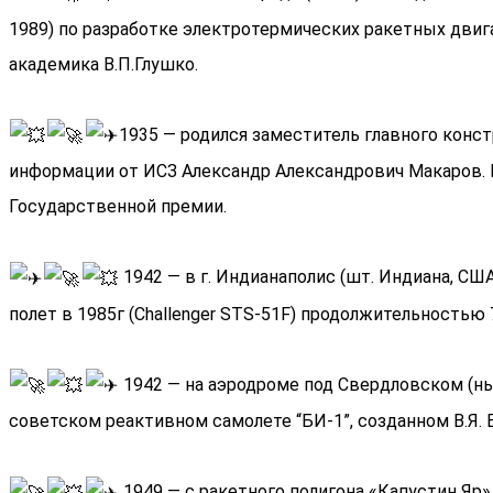
1989) по разработке электротермических ракетных дви
академика В.П.Глушко.
1935 — родился заместитель главного кон
информации от ИСЗ Александр Александрович Макаров. В
Государственной премии.
1942 — в г. Индианаполис (шт. Индиана, СШ
полет в 1985г (Challenger STS-51F) продолжительностью 7
1942 — на аэродроме под Свердловском (ны
советском реактивном самолете “БИ-1”, созданном В.Я.
1949 — с ракетного полигона «Капустин Яр»