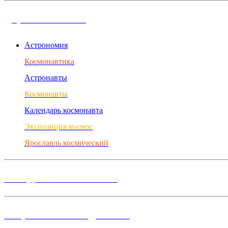
Дорога в космос
Астрономия
Космонавтика
Астронавты
Космонавты
Календарь космонавта
Экспозиция космос
Ярославль космический
Конкурсы и Фестивали
Творческие объединения