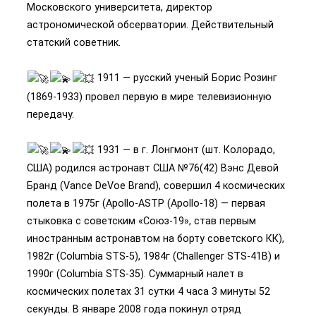
Московского университета, директор
астрономической обсерватории. Действительный
статский советник.
1911 — русский ученый Борис Розинг
(1869-1933) провел первую в мире телевизионную
передачу.
1931 — в г. Лонгмонт (шт. Колорадо,
США) родился астронавт США №76(42) Вэнс Девой
Бранд (Vance DeVoe Brand), совершил 4 космических
полета в 1975г (Apollo-ASTP (Apollo-18) — первая
стыковка с советским «Союз-19», став первым
иностранным астронавтом на борту советского КК),
1982г (Columbia STS-5), 1984г (Challenger STS-41B) и
1990г (Columbia STS-35). Суммарный налет в
космических полетах 31 сутки 4 часа 3 минуты 52
секунды. В январе 2008 года покинул отряд