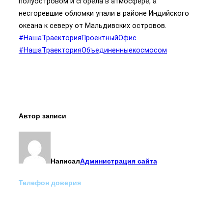
полуостровом и сгорела в атмосфере, а
несгоревшие обломки упали в районе Индийского
океана к северу от Мальдивских островов.
#НашаТраекторияПроектныйОфис
#НашаТраекторияОбъединенныекосмосом
Автор записи
Написал
Администрация сайта
Телефон доверия
Отделение экстренной
медико-психологической