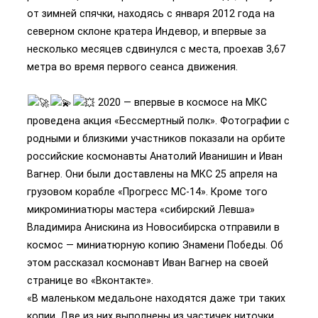
от зимней спячки, находясь с января 2012 года на
северном склоне кратера Индевор, и впервые за
несколько месяцев сдвинулся с места, проехав 3,67
метра во время первого сеанса движения.
2020 — впервые в космосе на МКС
проведена акция «Бессмертный полк». Фотографии с
родными и близкими участников показали на орбите
российские космонавты Анатолий Иванишин и Иван
Вагнер. Они были доставлены на МКС 25 апреля на
грузовом корабле «Прогресс МС-14». Кроме того
микроминиатюры мастера «сибирский Левша»
Владимира Анискина из Новосибирска отправили в
космос — миниатюрную копию Знамени Победы. Об
этом рассказал космонавт Иван Вагнер на своей
странице во «Вконтакте».
«В маленьком медальоне находятся даже три таких
копии. Две из них выполнены из частичек ниточки,