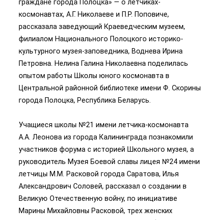
граждане города Полоцка» — о летчиках-
космонавтах, А.Г. Николаеве и П.Р. Поповиче,
рассказала заведующий Краеведческим музеем,
филиалом Национального Полоцкого историко-
культурного музея-заповедника, Воднева Ирина
Петровна. Нелина Галина Николаевна поделилась
опытом работы Школы юного космонавта в
Центральной районной библиотеке имени Ф. Скорины
города Полоцка, Республика Беларусь.
Учащиеся школы №21 имени летчика-космонавта
А.А. Леонова из города Калининграда познакомили
участников форума с историей Школьного музея, а
руководитель Музея Боевой славы лицея №24 имени
летчицы М.М. Расковой города Саратова, Илья
Александрович Соловей, рассказал о создании в
Великую Отечественную войну, по инициативе
Марины Михайловны Расковой, трех женских