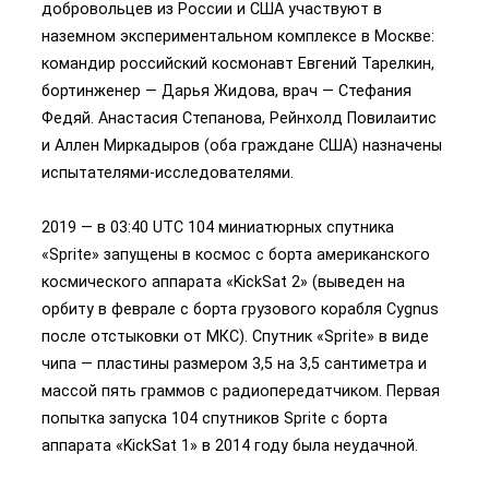
добровольцев из России и США участвуют в
наземном экспериментальном комплексе в Москве:
командир российский космонавт Евгений Тарелкин,
бортинженер — Дарья Жидова, врач — Стефания
Федяй. Анастасия Степанова, Рейнхолд Повилаитис
и Аллен Миркадыров (оба граждане США) назначены
испытателями-исследователями.
2019 — в 03:40 UTC 104 миниатюрных спутника
«Sprite» запущены в космос с борта американского
космического аппарата «KickSat 2» (выведен на
орбиту в феврале с борта грузового корабля Cygnus
после отстыковки от МКС). Спутник «Sprite» в виде
чипа — пластины размером 3,5 на 3,5 сантиметра и
массой пять граммов с радиопередатчиком. Первая
попытка запуска 104 спутников Sprite с борта
аппарата «KickSat 1» в 2014 году была неудачной.