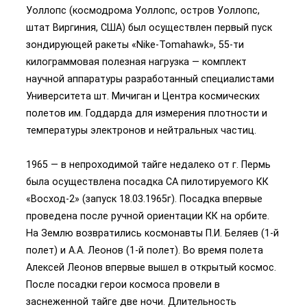
Уоллопс (космодрома Уоллопс, остров Уоллопс,
штат Виргиния, США) был осуществлен первый пуск
зондирующей ракеты «Nike-Tomahawk», 55-ти
килограммовая полезная нагрузка — комплект
научной аппаратуры разработанный специалистами
Университета шт. Мичиган и Центра космических
полетов им. Годдарда для измерения плотности и
температуры электронов и нейтральных частиц.
1965 — в непроходимой тайге недалеко от г. Пермь
была осуществлена посадка СА пилотируемого КК
«Восход-2» (запуск 18.03.1965г). Посадка впервые
проведена после ручной ориентации КК на орбите.
На Землю возвратились космонавты П.И. Беляев (1-й
полет) и А.А. Леонов (1-й полет). Во время полета
Алексей Леонов впервые вышел в открытый космос.
После посадки герои космоса провели в
заснеженной тайге две ночи. Длительность