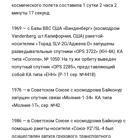
космического полета составила 1 сутки 2 часа 2
минуты 17 секунд.
1969 — с Базы ВВС США «Ванденберг» (космодром
Vandenberg, шт.Калифорния, США) ракетой-
носителем «Торад SLV-2G/Аджена-D» запущены
разведывательные спутники «OPS 3722» (КН-4А). КА
типа «Corona», № 1050. На ту же орбиту выведен
попутный спутник «OPS 2285», представляющий
собой КА типа «EHH» (Р-11 сер. №4418).
1976 — в Советском Союзе с космодрома Байконур
запущен спутник связи «Молния-1-34». КА типа
«Молния-1Т», сер. №42.
1986 — в Советском Союзе с космодрома Байконур с
помощью ракеты-носителя «Союз-У2″/SL-4 был
осуществлен запуск грузового транспортного