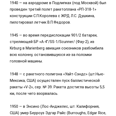
1940 — на аэродроме в Подлипках (под Москвой) был
проведен третий полет ракетоплана «РП-318-1»
конструкции С.П.Королева с ЖРД Л.С. Душкина,
пилотировал летчик В.П.Федоров.
1945 — во время передислокации 901/2 батареи,
стреляющей БР «A-4″/SS-1/Scunner/ (Фау-2), из
Kirburg в Marienberg авиация союзников разбомбила
всю колонну, остановившуюся из-за поломки
головной машины.
1948 — с ракетного полигона «Уайт-Сэндс» (шт.Нью-
Мексика, США) осуществлен пуск баллистической
ракеты «V-2», сер. № 39. Ракета достигла высоты 5,5
км, после чего взорвалась.
1950 — в Энсино (Лос-Анджелес, шт. Калифорния,
США) умер Берроуз Эдгар Райс (Burroughs, Edgar Rice,