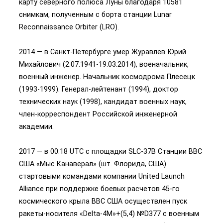
карту северного полюса Луны благодаря 10581
снимкам, полученным с борта станции Lunar
Reconnaissance Orbiter (LRO).
2014 — в Санкт-Петербурге умер Журавлев Юрий
Михайлович (2.07.1941-19.03.2014), военачальник,
военный инженер. Начальник космодрома Плесецк
(1993-1999). Генерал-лейтенант (1994), доктор
технических наук (1998), кандидат военных наук,
член-корреспондент Российской инженерной
академии.
2017 — в 00:18 UTC с площадки SLC-37B Станции ВВС
США «Мыс Канаверал» (шт. Флорида, США)
стартовыми командами компании United Launch
Alliance при поддержке боевых расчетов 45-го
космического крыла ВВС США осуществлен пуск
ракеты-носителя «Delta-4M»+(5,4) №D377 с военным