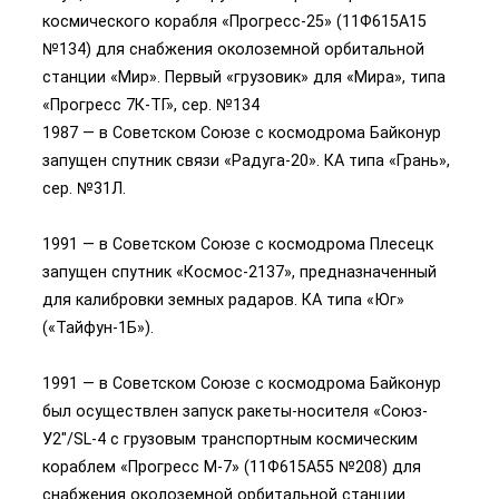
космического корабля «Прогресс-25» (11Ф615А15
№134) для снабжения околоземной орбитальной
станции «Мир». Первый «грузовик» для «Мира», типа
«Прогресс 7К-ТГ», сер. №134
1987 — в Советском Союзе с космодрома Байконур
запущен спутник связи «Радуга-20». КА типа «Грань»,
сер. №31Л.
1991 — в Советском Союзе с космодрома Плесецк
запущен спутник «Космос-2137», предназначенный
для калибровки земных радаров. КА типа «Юг»
(«Тайфун-1Б»).
1991 — в Советском Союзе с космодрома Байконур
был осуществлен запуск ракеты-носителя «Союз-
У2″/SL-4 с грузовым транспортным космическим
кораблем «Прогресс М-7» (11Ф615А55 №208) для
снабжения околоземной орбитальной станции