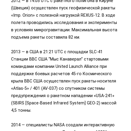
2012 — в 14:05 UTC с ракетного полигона в Кируне
(Швеция) осуществлен пуск геофизической ракеты
«Imp. Orion» с полезной нагрузкой REXUS-12. В ходе
полета проводились исследования и эксперименты
в условиях микрогравитации. Максимальная высота
подъема ракеты составила 82 км.
2013 — в США в 21:21 UTC с площадки SLC-41
Станции ВВС США “Мыс Канаверал” стартовыми
командами компании United Launch Alliance при
поддержке боевых расчетов 45-го Космического
крыла ВВС США осуществлен пуск ракеты-носителя
«Atlas-5» / 401 (AV-037) со спутником системы
предупреждения о ракетном нападении «USA-241»
(SBIRS [Space-Based Infrared System] GEO-2) массой
4,5 тонны.
2014 — специалисты NASA создали интерактивную