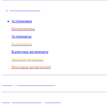
Дорога в космос
Астрономия
Космонавтика
Астронавты
Космонавты
Календарь космонавта
Экспозиция космос
Ярославль космический
Конкурсы и Фестивали
Творческие объединения