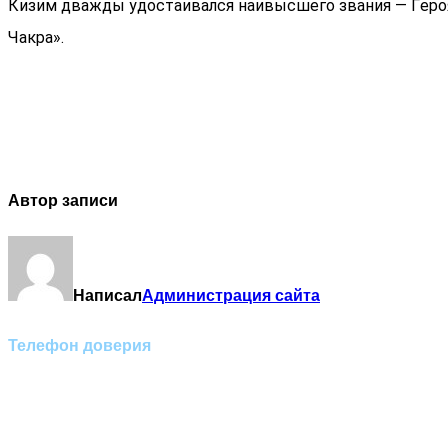
Кизим двaжды удocтaивaлcя нaивыcшeгo звaния — Гepoя
Чaкpa».
Автор записи
Написал
Администрация сайта
Телефон доверия
Отделение экстренной
медико-психологической