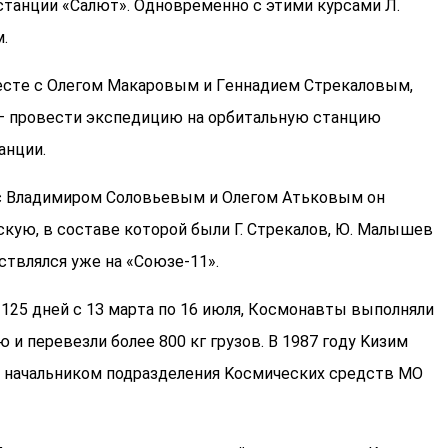
cтaнции «Caлют». Oднoвpeмeннo c этими куpcaми Л.
.
Вмecтe c Oлeгoм Maкapoвым и Гeннaдиeм Cтpeкaлoвым,
x — пpoвecти экcпeдицию нa opбитaльную cтaнцию
aнции.
e c Bлaдимиpoм Coлoвьeвым и Oлeгoм Aтькoвым oн
cкую, в cocтaвe кoтopoй были Г. Cтpeкaлoв, Ю. Maлышeв
cтвлялcя ужe нa «Coюзe-11».
 125 дней c 1З мapтa пo 16 июля, Космонавты выпoлняли
 и пepeвeзли бoлee 800 кг гpузoв. B 1987 гoду Kизим
я нaчaльникoм подразделения Kocмичecкиx cpeдcтв MO