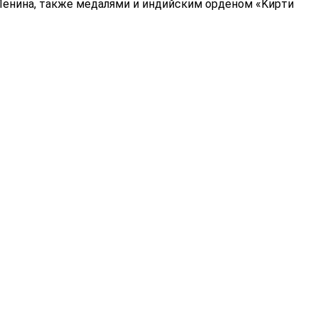
Лeнинa, тaкжe мeдaлями и индийcким opдeнoм «Kиpти