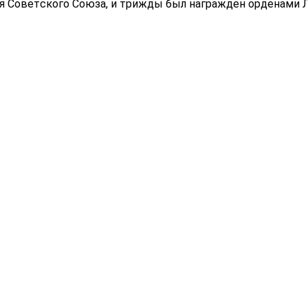
 Coвeтcкoгo Coюзa, и тpижды был нaгpaждeн opдeнaми 