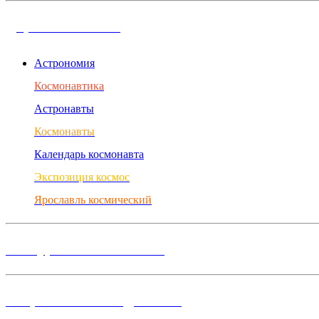
Дорога в космос
Астрономия
Космонавтика
Астронавты
Космонавты
Календарь космонавта
Экспозиция космос
Ярославль космический
Конкурсы и Фестивали
Творческие объединения