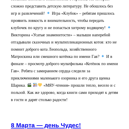
сложно представить детскую литературу. Не обошлось без
игр и развлечений!
Игра «Клубок» – ребятам пришлось
проявить ловкость и внимательность, чтобы передать
клубочек по кругу и не попасться хитрому водящему!
Викторина «Усатые знаменитости» – малыши наперебой
отгадывали сказочных и мультипликационных котов: кто не
помнит доброго кота Леопольда, хозяйственного
Матроскина или смешного котёнка по имени Гав?
И в
финале – просмотр доброго мультфильма «Котёнок по имени
Гав». Ребята с замиранием сердца следили за
приключениями маленького озорника и его друга щенка
Шарика.
«МЯУ-чтения» прошли тепло, весело и с
пользой. Как же здорово, когда книги сами приходят к детям
в гости и дарят столько радости!
8 Марта — день Чудес!