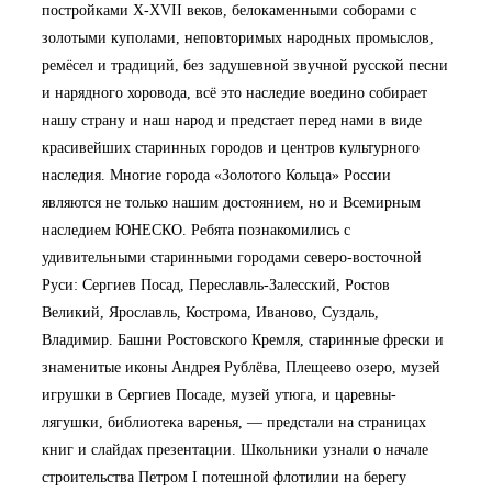
постройками X-XVII веков, белокаменными соборами с
золотыми куполами, неповторимых народных промыслов,
ремёсел и традиций, без задушевной звучной русской песни
и нарядного хоровода, всё это наследие воедино собирает
нашу страну и наш народ и предстает перед нами в виде
красивейших старинных городов и центров культурного
наследия. Многие города «Золотого Кольца» России
являются не только нашим достоянием, но и Всемирным
наследием ЮНЕСКО. Ребята познакомились с
удивительными старинными городами северо-восточной
Руси: Сергиев Посад, Переславль-Залесский, Ростов
Великий, Ярославль, Кострома, Иваново, Суздаль,
Владимир. Башни Ростовского Кремля, старинные фрески и
знаменитые иконы Андрея Рублёва, Плещеево озеро, музей
игрушки в Сергиев Посаде, музей утюга, и царевны-
лягушки, библиотека варенья, — предстали на страницах
книг и слайдах презентации. Школьники узнали о начале
строительства Петром I потешной флотилии на берегу