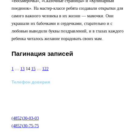
«Восьмерочка», «Сказочные страницы» и «Кулинарный
поединок». На мастер-классе ребята создавали открытки для
самого важного человека в их жизни — мамочки. Они
украшали их бабочками и сердечками, старательно и с
любовью выводили буквы поздравлений, и в глазах каждого
ребенка читалось желание порадовать своих мам.
Пагинация записей
1
…
13
14
15
…
122
Телефон доверия
Отделение экстренной
медико-психологической
помощи по телефону:
(4852)30-03-03
(4852)30-75-75