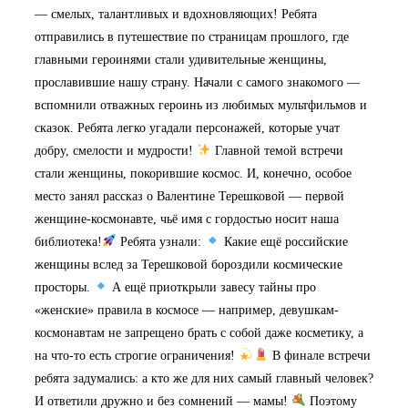
— смелых, талантливых и вдохновляющих! Ребята
отправились в путешествие по страницам прошлого, где
главными героинями стали удивительные женщины,
прославившие нашу страну. Начали с самого знакомого —
вспомнили отважных героинь из любимых мультфильмов и
сказок. Ребята легко угадали персонажей, которые учат
добру, смелости и мудрости!
Главной темой встречи
стали женщины, покорившие космос. И, конечно, особое
место занял рассказ о Валентине Терешковой — первой
женщине-космонавте, чьё имя с гордостью носит наша
библиотека!
Ребята узнали:
Какие ещё российские
женщины вслед за Терешковой бороздили космические
просторы.
А ещё приоткрыли завесу тайны про
«женские» правила в космосе — например, девушкам-
космонавтам не запрещено брать с собой даже косметику, а
на что-то есть строгие ограничения!
В финале встречи
ребята задумались: а кто же для них самый главный человек?
И ответили дружно и без сомнений — мамы!
Поэтому