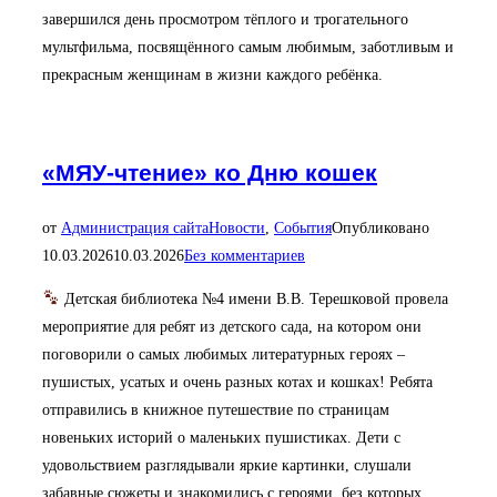
завершился день просмотром тёплого и трогательного
мультфильма, посвящённого самым любимым, заботливым и
прекрасным женщинам в жизни каждого ребёнка.
«МЯУ-чтение» ко Дню кошек
от
Администрация сайта
Новости
,
События
Опубликовано
10.03.2026
10.03.2026
Без комментариев
Детская библиотека №4 имени В.В. Терешковой провела
мероприятие для ребят из детского сада, на котором они
поговорили о самых любимых литературных героях –
пушистых, усатых и очень разных котах и кошках! Ребята
отправились в книжное путешествие по страницам
новеньких историй о маленьких пушистиках. Дети с
удовольствием разглядывали яркие картинки, слушали
забавные сюжеты и знакомились с героями, без которых