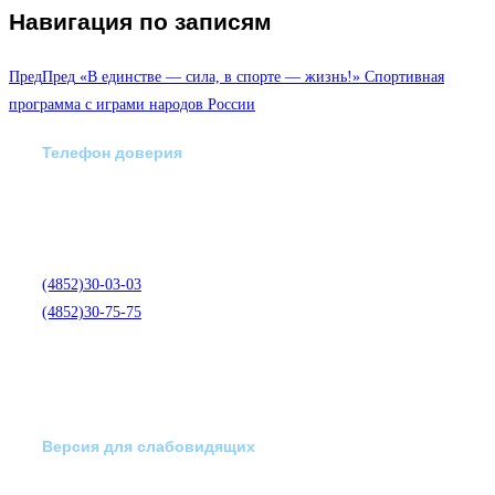
Навигация по записям
Пред
Пред
«В единстве — сила, в спорте — жизнь!» Спортивная
программа с играми народов России
Телефон доверия
Отделение экстренной
медико-психологической
помощи по телефону:
(4852)30-03-03
(4852)30-75-75
Версия для слабовидящих