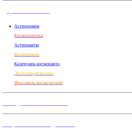
Дорога в космос
Астрономия
Космонавтика
Астронавты
Космонавты
Календарь космонавта
Экспозиция космос
Ярославль космический
Конкурсы и Фестивали
Творческие объединения