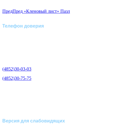
Пред
Пред
«Кленовый лист» Пазл
Телефон доверия
Отделение экстренной
медико-психологической
помощи по телефону:
(4852)30-03-03
(4852)30-75-75
Версия для слабовидящих