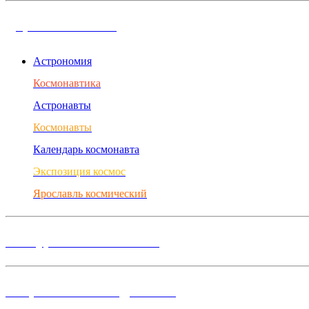
Дорога в космос
Астрономия
Космонавтика
Астронавты
Космонавты
Календарь космонавта
Экспозиция космос
Ярославль космический
Конкурсы и Фестивали
Творческие объединения