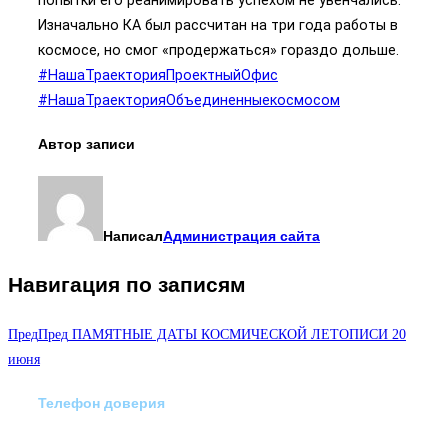
Изначально КА был рассчитан на три года работы в
космосе, но смог «продержаться» гораздо дольше.
#НашаТраекторияПроектныйОфис
#НашаТраекторияОбъединенныекосмосом
Автор записи
Написал
Администрация сайта
Навигация по записям
Пред
Пред
ПАМЯТНЫЕ ДАТЫ КОСМИЧЕСКОЙ ЛЕТОПИСИ 20
июня
Телефон доверия
Отделение экстренной