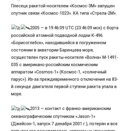
Плесецк ракетой-носителем «Космос-3М» запущен
спутник связи «Космос-1023». КА типа «Стрела-2М».
2005 — в 19:46:09 UTC (23:46:09 мск) с борта
российской атомной подводной лодки К-496
«Борисоглебск», находившейся в погруженном
состоянии в акватории Баренцева моря,
осуществлен пуск ракеты-носителя «Волна» M-1491-
035 с американо-российским космическим
аппаратом «Cosmos-1» (Космос-1, «солнечный
парус»). Из-за преждевременного отключения на 83-
й секунде двигателя первой ступени ракета упала в
море.
2013 — контакт с франко-американским
океанографическим спутником «Jason-1»
(Джейсон-1, запуск 7 декабря 2001 г.), потерян и все
попытки его реанимировать успехом не увенчались.