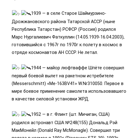
1939 — в селе Старое Шаймурзино-
Дрожжановского района Татарской АССР (ныне
Республика Татарстан) РСФСР (Россия) родился
Марс Нургалиевич Фаткуллин (14.05.1939-16.04.2003),
готовившийся с 1967г по 1970г к полету в космос в
отряде космонавтов АН СССР. Не летал.
1944 — майор люфтваффе Шпёте совершил
первый боевой вылет на ракетном истребителе
(Messerschmitt) «Ме-163BV41» W.Nr310050. Первое в
мире боевое применение самолета использовавшего
в качестве силовой установки ЖРД.
1952 — в г. Флинт (шт. Мичиган, США)
родился астронавт США №248(155) Дональд Рэй
МакМонейл (Donald Ray McMonagle). Совершил три
полета в космос в 1991г (Discovery STS-39), 1993г