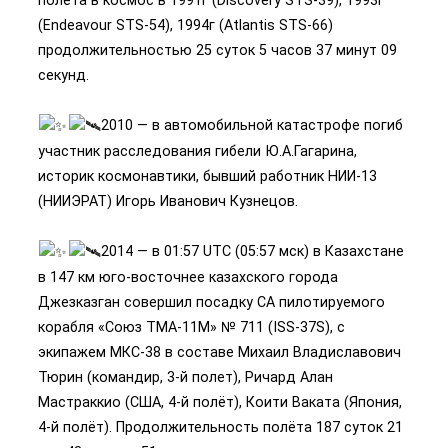
(Endeavour STS-54), 1994г (Atlantis STS-66)
продолжительностью 25 суток 5 часов 37 минут 09
секунд.
2010 — в автомобильной катастрофе погиб
участник расследования гибели Ю.А.Гагарина,
историк космонавтики, бывший работник НИИ-13
(НИИЭРАТ) Игорь Иванович Кузнецов.
2014 — в 01:57 UTC (05:57 мск) в Казахстане
в 147 км юго-восточнее казахского города
Джезказган совершил посадку СА пилотируемого
корабля «Союз ТМА-11М» № 711 (ISS-37S), с
экипажем МКС-38 в составе Михаил Владиславович
Тюрин (командир, 3-й полет), Ричард Алан
Мастраккио (США, 4-й полёт), Коити Ваката (Япония,
4-й полёт). Продолжительность полёта 187 суток 21