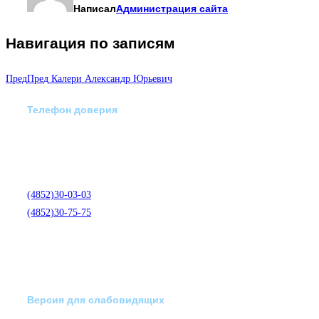
Написал
Администрация сайта
Навигация по записям
Пред
Пред
Калери Александр Юрьевич
Телефон доверия
Отделение экстренной
медико-психологической
помощи по телефону:
(4852)30-03-03
(4852)30-75-75
Версия для слабовидящих