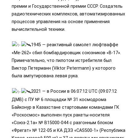
премии и Государственной премии СССР. Создатель
радиотехнических комплексов, автоматизированных
процессов управления на основе применения
вычислительной техники.
1945 — реактивный самолет люфтваффе
«Me-262» сбил бомбардировщик союзников «В-17».
Примечательно, что пилотом истребителя был
Виктор Петерманн (Viktor Petermann) у которого
была ампутирована левая рука.
2021 — в России в 06:07:12 UTC (09:07:12
ДМВ) с ПУ № 6 площадки № 31 космодрома
Байконур в Казахстане стартовыми командами ГК
«Роскосмос» выполнен пуск ракеты-носителя
«Союз-2.1а» № В15000-044 с разгонным блоком
«Фрегат» № 122-05 и КА ДЗЗ «CAS500-1» (Республика
Корея, массой 500 кг) и 37-ю попутными спутниками: