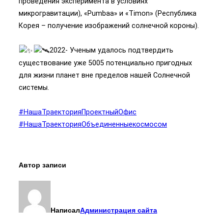
проведения эксперимента в условиях
микрогравитации), «Pumbaa» и «Timon» (Республика
Корея – получение изображений солнечной короны).
2022- Ученым удалось подтвердить
существование уже 5005 потенциально пригодных
для жизни планет вне пределов нашей Солнечной
системы.
#НашаТраекторияПроектныйОфис
#НашаТраекторияОбъединенныекосмосом
Автор записи
Написал
Администрация сайта