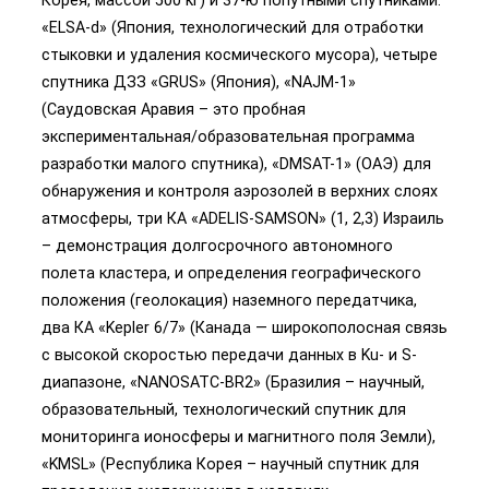
«ELSA-d» (Япония, технологический для отработки
стыковки и удаления космического мусора), четыре
спутника ДЗЗ «GRUS» (Япония), «NAJM-1»
(Саудовская Аравия – это пробная
экспериментальная/образовательная программа
разработки малого спутника), «DMSAT-1» (ОАЭ) для
обнаружения и контроля аэрозолей в верхних слоях
атмосферы, три КА «ADELIS-SAMSON» (1, 2,3) Израиль
– демонстрация долгосрочного автономного
полета кластера, и определения географического
положения (геолокация) наземного передатчика,
два КА «Kepler 6/7» (Канада — широкополосная связь
с высокой скоростью передачи данных в Ku- и S-
диапазоне, «NANOSATC-BR2» (Бразилия – научный,
образовательный, технологический спутник для
мониторинга ионосферы и магнитного поля Земли),
«KMSL» (Республика Корея – научный спутник для