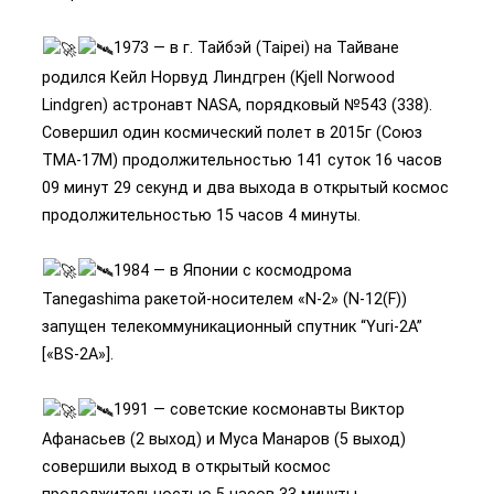
1973 — в г. Тайбэй (Taipei) на Тайване
родился Кейл Норвуд Линдгрен (Kjell Norwood
Lindgren) астронавт NASA, порядковый №543 (338).
Совершил один космический полет в 2015г (Союз
ТМА-17М) продолжительностью 141 суток 16 часов
09 минут 29 секунд и два выхода в открытый космос
продолжительностью 15 часов 4 минуты.
1984 — в Японии с космодрома
Tanegashima ракетой-носителем «N-2» (N-12(F))
запущен телекоммуникационный спутник “Yuri-2A”
[«BS-2A»].
1991 — советские космонавты Виктор
Афанасьев (2 выход) и Муса Манаров (5 выход)
совершили выход в открытый космос
продолжительностью 5 часов 33 минуты.