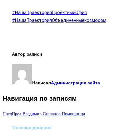
#НашаТраекторияПроектныйОфис
#НашаТраекторияОбъединенныекосмосом
Автор записи
Написал
Администрация сайта
Навигация по записям
Пред
Пред
Владимир Степанов Помощница
Телефон доверия