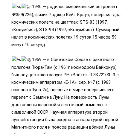
1940 — родился американский астронавт
№359(226), физик Роджер Кейт Крауч, совершил два
космических полета на шаттлах: STS-83 (1997,
«Колумбия»), STS-94 (1997, «Колумбия»). Суммарный
налет в космических полетах 19 суток 15 часов 59
минут 10 секунд.
1959 — в Советском Союзе с ракетного
полигона Тюра-Там (с 1961г космодром Байконур)
был осуществлен запуск РН «Восток-Л 8К72″/SL-3 с
космическим аппаратом «Е-1А», сер. №7 (с 1963
названа «Луна-2»), впервые в мире совершившего
перелет с Земли на Луну. На поверхность Луны
доставлены шаровой и ленточный вымпелы с
символикой СССР. Научная аппаратура второй
лунной станции была сходна с аппаратурой первой.
Магнитного поля и поясов радиации вблизи Луны