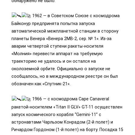
обнаружено не было.
1962 — в Советском Союзе с космодрома
Байконур предпринята попытка запуска
автоматической межпланетной станции в сторону
планеты Венера «Венера 2МВ-2, сер. № 1». Из-за
аварии четвертой ступени ракеты-носителя
«Молния» перевести аппарат на требуемую
траекторию не удалось и он остался на
околоземной орбите. Официально о запуске не
сообщалось, но в международном реестре он был
обозначен как «Спутник-21».
1966 — с космодрома Cape Canaveral
ракетой-носителем «Titan II GLV» GT-11 осуществлен
запуск космического корабля “Gemini-11” с
астронавтами Чарльзом Конрадом (2-й полет) и
Ричардом Гордоном (1-й полет) на борту. Посадка 15