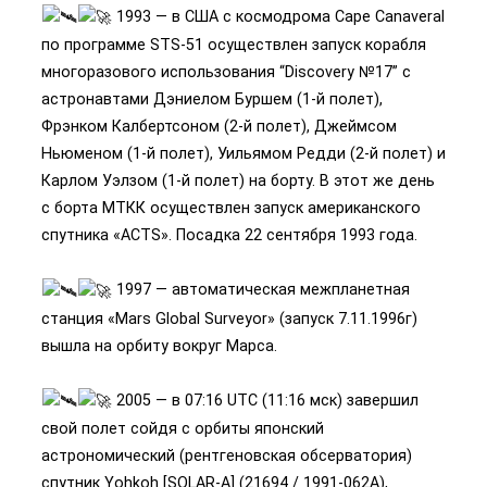
1993 — в США с космодрома Cape Canaveral
по программе STS-51 осуществлен запуск корабля
многоразового использования “Discovery №17” с
астронавтами Дэниелом Буршем (1-й полет),
Фрэнком Калбертсоном (2-й полет), Джеймсом
Ньюменом (1-й полет), Уильямом Редди (2-й полет) и
Карлом Уэлзом (1-й полет) на борту. В этот же день
с борта МТКК осуществлен запуск американского
спутника «ACTS». Посадка 22 сентября 1993 года.
1997 — автоматическая межпланетная
станция «Mars Global Surveyor» (запуск 7.11.1996г)
вышла на орбиту вокруг Марса.
2005 — в 07:16 UTC (11:16 мск) завершил
свой полет сойдя с орбиты японский
астрономический (рентгеновская обсерватория)
спутник Yohkoh [SOLAR-A] (21694 / 1991-062А),