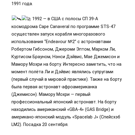
1991 года.
1992 — в США с полосы СП 39-А
космодрома Cape Canaveral по программе STS-47
осуществлен запуск корабля многоразового
использования “Endeavour №2” с астронавтами
Робертом Гибсоном, Джероми Эптом, Марком Ли,
Куртисом Брауном, Нэнси Дэйвис, Мае Джемисон и
Мамору Мохри на борту. Интересно заметить, что на
момент полёта Ли и Дэйвис являлись супругами
(первый случай в мировой практике). Также на борту
была первая астронавт-афроамериканка
(Джемисон). Мамору Мохри — первый
профессиональный японский астронавт. На борту
находились американский «GBA-4» (GAS Bridge) и
американо-японский модуль «Spacelab J» (Спейсхэб
LM2). Посадка 20 сентября.