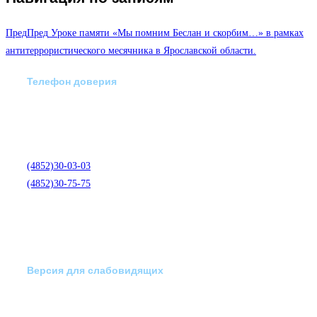
Пред
Пред
Уроке памяти «Мы помним Беслан и скорбим…» в рамках
антитеррористического месячника в Ярославской области.
Телефон доверия
Отделение экстренной
медико-психологической
помощи по телефону:
(4852)30-03-03
(4852)30-75-75
Версия для слабовидящих