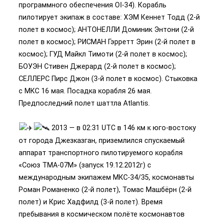
программного обеспечения OI-34). Корабль
пилотирует экипаж в составе: ХЭМ Кеннет Тодд (2-й
полет в космос); АНТОНЕЛЛИ Доминик Энтони (2-й
полет в космос); РИСМАН Гэрретт Эрин (2-й полет в
космос); ГУД Майкл Тимоти (2-й полет в космос);
БОУЭН Стивен Джерард (2-й полет в космос);
СЕЛЛЕРС Пирс Джон (3-й полет в космос). Стыковка
с МКС 16 мая. Посадка корабля 26 мая.
Предпоследний полет шаттла Atlantis.
2013 — в 02:31 UTC в 146 км к юго-востоку
от города Джезказган, приземлился спускаемый
аппарат транспортного пилотируемого корабля
«Союз ТМА-07М» (запуск 19.12.2012г) с
международным экипажем МКС-34/35, космонавты
Роман Романенко (2-й полет), Томас Машбёрн (2-й
полет) и Крис Хадфилд (3-й полет). Время
пребывания в космическом полёте космонавтов