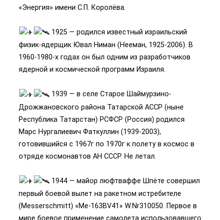
«Энергия» имени С.П. Королёва.
1925 — родился известный израильский
физик-ядерщик Ювал Ниман (Нееман, 1925-2006). В
1960-1980-х годах он был одним из разработчиков
ядерной и космической программ Израиля.
1939 — в селе Старое Шаймурзино-
Дрожжановского района Татарской АССР (ныне
Республика Татарстан) РСФСР (Россия) родился
Марс Нургалиевич Фаткуллин (1939-2003),
готовившийся с 1967г по 1970г к полету в космос в
отряде космонавтов АН СССР. Не летал.
1944 — майор люфтваффе Шпёте совершил
первый боевой вылет на ракетном истребителе
(Messerschmitt) «Ме-163BV41» W.Nr310050. Первое в
мире боевое применение самолета использовавшего