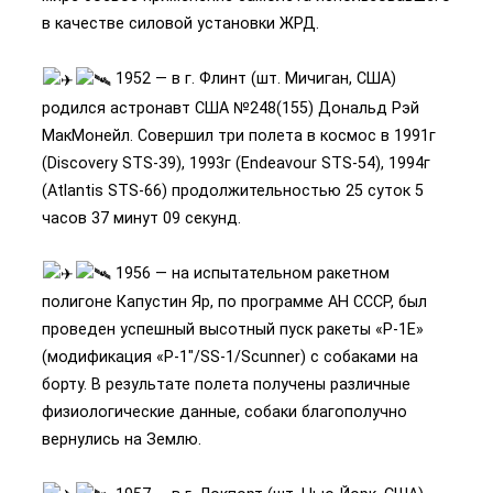
в качестве силовой установки ЖРД.
1952 — в г. Флинт (шт. Мичиган, США)
родился астронавт США №248(155) Дональд Рэй
МакМонейл. Совершил три полета в космос в 1991г
(Discovery STS-39), 1993г (Endeavour STS-54), 1994г
(Atlantis STS-66) продолжительностью 25 суток 5
часов 37 минут 09 секунд.
1956 — на испытательном ракетном
полигоне Капустин Яр, по программе АН СССР, был
проведен успешный высотный пуск ракеты «Р-1Е»
(модификация «Р-1″/SS-1/Scunner) с собаками на
борту. В результате полета получены различные
физиологические данные, собаки благополучно
вернулись на Землю.