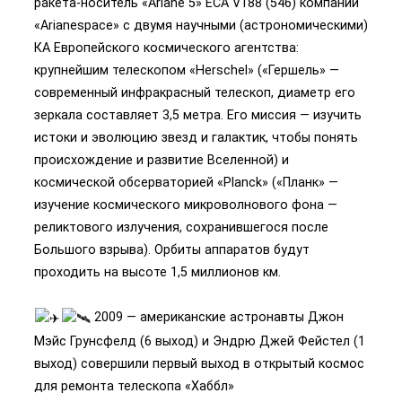
ракета-носитель «Ariane 5» ECA V188 (546) компании
«Arianespace» с двумя научными (астрономическими)
КА Европейского космического агентства:
крупнейшим телескопом «Herschel» («Гершель» —
современный инфракрасный телескоп, диаметр его
зеркала составляет 3,5 метра. Его миссия — изучить
истоки и эволюцию звезд и галактик, чтобы понять
происхождение и развитие Вселенной) и
космической обсерваторией «Planсk» («Планк» —
изучение космического микроволнового фона —
реликтового излучения, сохранившегося после
Большого взрыва). Орбиты аппаратов будут
проходить на высоте 1,5 миллионов км.
2009 — американские астронавты Джон
Мэйс Грунсфелд (6 выход) и Эндрю Джей Фейстел (1
выход) совершили первый выход в открытый космос
для ремонта телескопа «Хаббл»