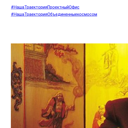
#НашаТраекторияПроектныйОфис
#НашаТраекторияОбъединенныекосмосом