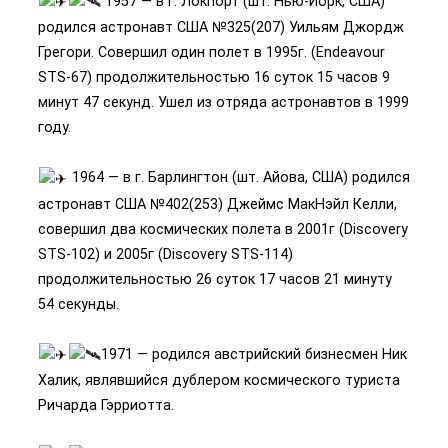
1957 — в г. Локпорт (шт. Нью-Йорк, США)
родился астронавт США №325(207) Уильям Джордж
Грегори. Совершил один полет в 1995г. (Endeavour
STS-67) продолжительностью 16 суток 15 часов 9
минут 47 секунд. Ушел из отряда астронавтов в 1999
году.
1964 — в г. Барлингтон (шт. Айова, США) родился
астронавт США №402(253) Джеймс МакНэйл Келли,
совершил два космических полета в 2001г (Discovery
STS-102) и 2005г (Discovery STS-114)
продолжительностью 26 суток 17 часов 21 минуту
54 секунды.
1971 — родился австрийский бизнесмен Ник
Халик, являвшийся дублером космического туриста
Ричарда Гэрриотта.