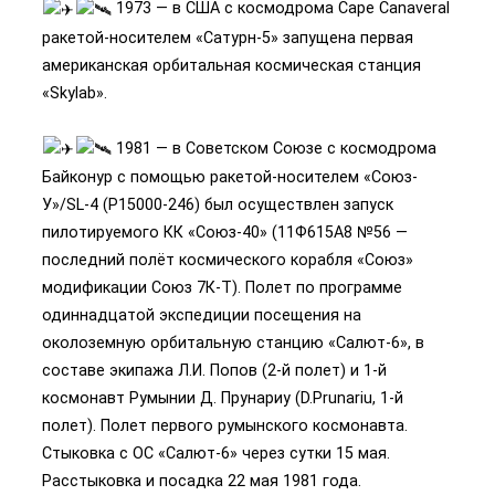
1973 — в США с космодрома Cape Canaveral
ракетой-носителем «Сатурн-5» запущена первая
американская орбитальная космическая станция
«Skylab».
1981 — в Советском Союзе с космодрома
Байконур с помощью ракетой-носителем «Союз-
У»/SL-4 (P15000-246) был осуществлен запуск
пилотируемого КК «Союз-40» (11Ф615А8 №56 —
последний полёт космического корабля «Союз»
модификации Союз 7К-Т). Полет по программе
одиннадцатой экспедиции посещения на
околоземную орбитальную станцию «Салют-6», в
составе экипажа Л.И. Попов (2-й полет) и 1-й
космонавт Румынии Д. Прунариу (D.Prunariu, 1-й
полет). Полет первого румынского космонавта.
Стыковка с ОС «Салют-6» через сутки 15 мая.
Расстыковка и посадка 22 мая 1981 года.